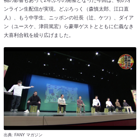
禍の影響もあって2年ぶりの開催となった今回は、初のオ
ンライン生配信が実現。どぶろっく（森慎太郎、江口直
人）、もう中学生、ニッポンの社長（辻、ケツ）、ダイア
ン（ユースケ、津田篤宏）ら豪華ゲストとともに仁義なき
大喜利合戦を繰り広げました。
出典:
FANY マガジン