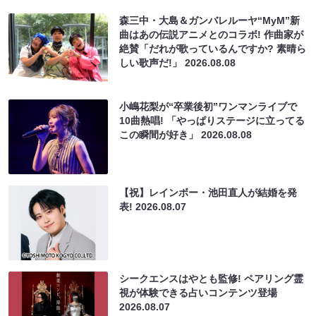
森三中・大島＆ガンバレルーヤ“MyM”新
曲はあの伝説アニメとのコラボ! 作曲家が
絶賛「だれが歌っているんですか? 素晴ら
しい歌声だ!」
2026.08.08
小嶋花梨が“卒業後初”ワンマンライブで
10曲熱唱! 「やっぱりステージに立ってる
この瞬間が好き」
2026.08.08
【祝】レインボー・池田直人が結婚を発
表!
2026.08.07
シークエンスはやとも監修! ペアリング霊
視が体験できる占いコンテンツ登場
2026.08.07