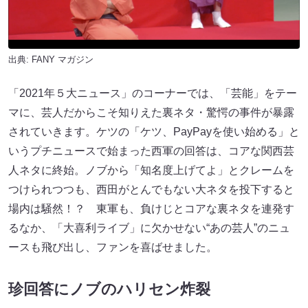
出典:
FANY マガジン
「2021年５大ニュース」のコーナーでは、「芸能」をテー
マに、芸人だからこそ知りえた裏ネタ・驚愕の事件が暴露
されていきます。ケツの「ケツ、PayPayを使い始める」と
いうプチニュースで始まった西軍の回答は、コアな関西芸
人ネタに終始。ノブから「知名度上げてよ」とクレームを
つけられつつも、西田がとんでもない大ネタを投下すると
場内は騒然！？ 東軍も、負けじとコアな裏ネタを連発す
るなか、「大喜利ライブ」に欠かせない“あの芸人”のニュ
ースも飛び出し、ファンを喜ばせました。
珍回答にノブのハリセン炸裂