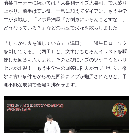
演芸コーナーに続いては「大喜利ライブ大喜利」で大盛り
上がり。前半は笑い飯、千鳥に加えてダイアン、もう中学
生が参戦し、「アホ居酒屋『お刺身にいらんことすな！』
どうなっている？」などのお題で火花を散らしました。
「しっかり火を通している」（津田）、「誕生日ローソク
を刺してくる」（西田）と、文字はもちろんイラストを駆
使した回答も入り乱れ、そのたびにノブのツッコミとハリ
センが炸裂！ もう中学生の回答に哲夫がカブせたり、微
妙に古い事件をからめた回答にノブが翻弄されたりと、予
測不能な展開で会場を沸かせます。