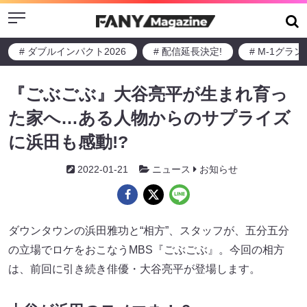
Menu
# ダブルインパクト2026
# 配信延長決定!
# M-1グラ
『ごぶごぶ』大谷亮平が生まれ育っ
た家へ…ある人物からのサプライズ
に浜田も感動!?
2022-01-21
ニュース
お知らせ
ダウンタウンの浜田雅功と“相方”、スタッフが、五分五分
の立場でロケをおこなうMBS『ごぶごぶ』。今回の相方
は、前回に引き続き俳優・大谷亮平が登場します。