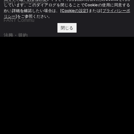
FANY Crowdfunding
しています。このダイアログを閉じることでCookieの使用に同意する
か、詳細を確認したい場合は、
[Cookieの設定]
または
[プライバシーポ
FANY Mall
リシー]
をご参照ください。
FANY Commu
閉じる
法務・規約
プライバシーポリシー
反社会的勢力排除宣言
会社情報
吉本興業株式会社
お問い合わせ
その他
よしもとニュースセンターアーカイブ