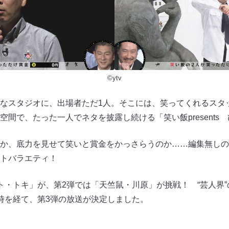
©ytv
なスタジオに、出場者ただ1人。そこには、笑ってくれるスタ
間で、たった一人でネタを披露し続ける「笑い飯presents 
か、底力を見せて笑いと賞金をかっさらうのか……編集無しの
トバラエティ！
ト・トキ」が、第2弾では「天竺鼠・川原」が挑戦！ “芸人界
時を経て、第3弾の放送が決定しました。