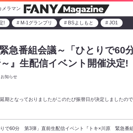
カメラマン
定!
# M-1グランプリ
# BSよしもと
# JO1
 緊急番組会議～「ひとりで60
～』生配信イベント開催決定!
お知らせ
延期となっておりましたがこのたび振替日が決定しましたので
りで60分 第3弾」直前生配信イベント『トキ×川原 緊急番組