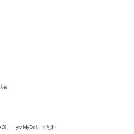
戦者
「ytv MyDo!」で無料