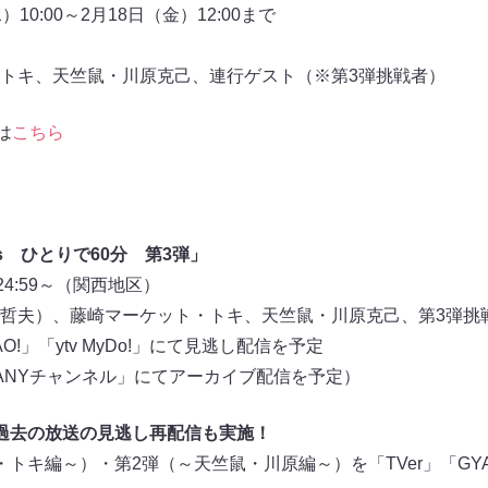
0:00～2月18日（金）12:00まで
トキ、天竺鼠・川原克己、連行ゲスト（※第3弾挑戦者）
は
こちら
ts ひとりで60分 第3弾」
4:59～（関西地区）
哲夫）、藤崎マーケット・トキ、天竺鼠・川原克己、第3弾挑
O!」「ytv MyDo!」にて見逃し配信を予定
ANYチャンネル」にてアーカイブ配信を予定）
過去の放送の見逃し再配信も実施！
キ編～）・第2弾（～天竺鼠・川原編～）を「TVer」「GYAO!」