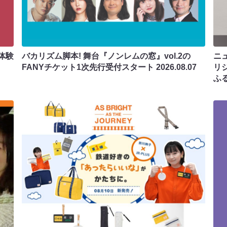
体験
バカリズム脚本! 舞台『ノンレムの窓』vol.2の
ニ
FANYチケット1次先行受付スタート
2026.08.07
リ
ふ