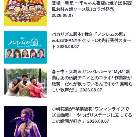
登場! ｢明星 一平ちゃん夜店の焼そば 関西
風お好み焼ソース味｣コラボ発売
2026.08.07
バカリズム脚本! 舞台『ノンレムの窓』
vol.2のFANYチケット1次先行受付スター
ト
2026.08.07
森三中・大島＆ガンバレルーヤ“MyM”新
曲はあの伝説アニメとのコラボ! 作曲家が
絶賛「だれが歌っているんですか? 素晴ら
しい歌声だ!」
2026.08.07
小嶋花梨が“卒業後初”ワンマンライブで
10曲熱唱! 「やっぱりステージに立ってる
この瞬間が好き」
2026.08.07