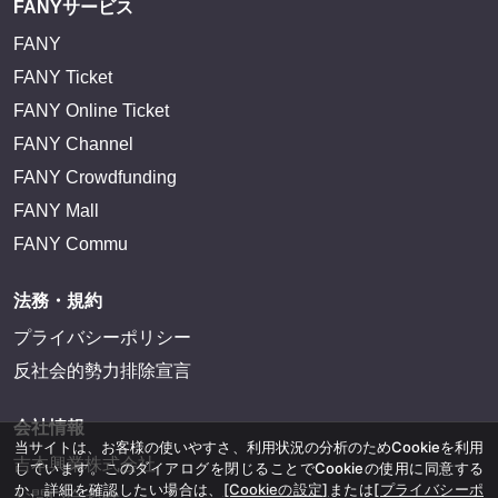
FANYサービス
FANY
FANY Ticket
FANY Online Ticket
FANY Channel
FANY Crowdfunding
FANY Mall
FANY Commu
法務・規約
プライバシーポリシー
反社会的勢力排除宣言
会社情報
当サイトは、お客様の使いやすさ、利用状況の分析のためCookieを利用
吉本興業株式会社
しています。このダイアログを閉じることでCookieの使用に同意する
か、詳細を確認したい場合は、
[Cookieの設定]
または
[プライバシーポ
お問い合わせ