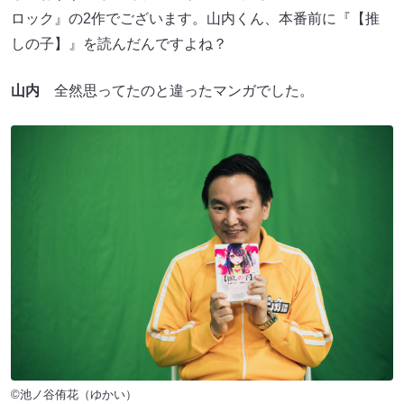
ロック』の2作でございます。山内くん、本番前に『【推
しの子】』を読んだんですよね？
山内
全然思ってたのと違ったマンガでした。
©池ノ谷侑花（ゆかい）