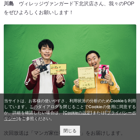
川島
ヴィレッジヴァンガード下北沢店さん、我々のPOP
をぜひよろしくお願いします！
当サイトは、お客様の使いやすさ、利用状況の分析のためCookieを利用
しています。このダイアログを閉じることでCookieの使用に同意する
か、詳細を確認したい場合は、
[Cookieの設定]
または
[プライバシーポ
©池ノ谷侑花（ゆかい）
リシー]
をご参照ください。
閉じる
次回放送は「マンガ家仕事部屋SP」をお届けします。