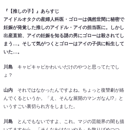
『【推しの子】』あらすじ
アイドルオタクの産婦人科医・ゴローは偶然世間に秘密で
妊娠が発覚した推しのアイドル・アイの担当医に。しかし
出産直前、アイの妊娠を知る謎の男にゴローは殺されてし
まう…。そして気がつくとゴローはアイの子供に転生して
いた…。
川島
キャピキャピかわいいだけのやつと思ってたでし
ょ？
山内
それではなかったんですよね。ちょっと復讐劇が絡
んでくるというか。「え、そんな展開のマンガなん!?」と
いうすごい裏切られ方をしました。
川島
とんでもないですよ、これ。マジの芸能界の闇も描
いてますから。「そんなわけないやろ」を散りばめつつ、