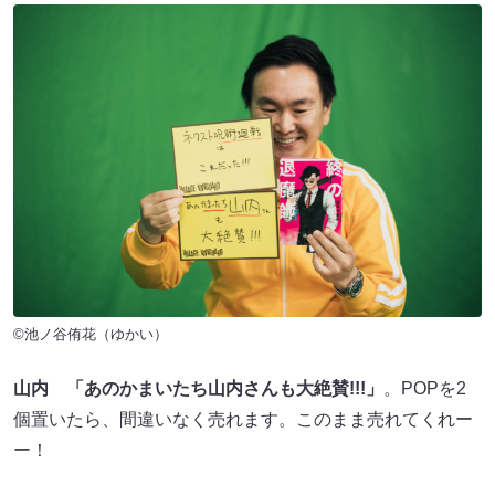
©池ノ谷侑花（ゆかい）
山内
「あのかまいたち山内さんも大絶賛!!!」
。POPを2
個置いたら、間違いなく売れます。このまま売れてくれー
ー！