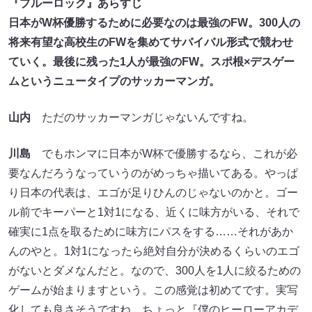
『ブルーロック』あらすじ
日本がW杯優勝するために必要なのは最強のFW。300人の
将来有望な高校生のFWを集めてサバイバル形式で競わせ
ていく。最後に残った1人が最強のFW。スポ根×デスゲー
ムというニュータイプのサッカーマンガ。
山内
ただのサッカーマンガじゃないんですね。
川島
でもホンマに日本がW杯で優勝するなら、これが必
要なんだろうなっていうのがめっちゃ描いてある。やっぱ
り日本の代表は、エゴが足りひんのじゃないのかと。ゴー
ル前でキーパーと1対1になる、近くに味方がいる、それで
確実に1点を取るために味方にパスをする……それがあか
んのやと。1対1になったら絶対自分が決めるくらいのエゴ
がないとダメなんだと。なので、300人を1人に絞るための
ゲームが始まりますという。この感覚は初めてです。実写
化しても良さそうですね。ちょっと『僕のヒーローアカデ