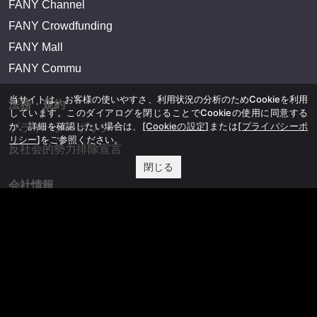
FANY Channel
FANY Crowdfunding
FANY Mall
FANY Commu
当サイトは、お客様の使いやすさ、利用状況の分析のためCookieを利用
法務・規約
しています。このダイアログを閉じることでCookieの使用に同意する
か、詳細を確認したい場合は、
[Cookieの設定]
または
[プライバシーポ
プライバシーポリシー
リシー]
をご参照ください。
反社会的勢力排除宣言
閉じる
会社情報
吉本興業株式会社
お問い合わせ
その他
よしもとニュースセンターアーカイブ