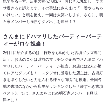
気である一方、店主の宣伝活動が「おじさん丸出し」でダ
サ過ぎると訴えます。その手法にさんまは「一番やっちゃ
いけない」と頭を抱え、一同は大笑いします。さらに、明
石家メンバーも強烈なダメ出しを連発！？
さんまにドハマリしたパーティーパーテ
ィーがロケ担当！
2件目に紹介するのは「行政をも動かした古墳グッズ専門
店」。お店のロケは以前のマッチング企画でさんまにドハ
マリしたパーティーパーティーが担当。お店には2人が驚
くレアなグッズも！ スタジオに登場した店主は、古墳好
きを増やしたいと力を入れる様々な“墳活”を披露。全国各
地の古墳のなかから店主がランキングした「愛すべき古墳
ベスト3」では、さんまをはじめ明石家メンバーも興味
津々に！