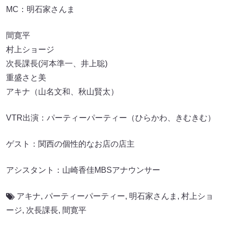
MC：明石家さんま
間寛平
村上ショージ
次長課長(河本準一、井上聡)
重盛さと美
アキナ（山名文和、秋山賢太）
VTR出演：パーティーパーティー（ひらかわ、きむきむ）
ゲスト：関西の個性的なお店の店主
アシスタント：山崎香佳MBSアナウンサー
アキナ
,
パーティーパーティー
,
明石家さんま
,
村上ショ
ージ
,
次長課長
,
間寛平