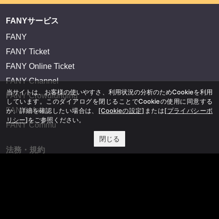
FANYサービス
FANY
FANY Ticket
FANY Online Ticket
FANY Channel
当サイトは、お客様の使いやすさ、利用状況の分析のためCookieを利用
FANY Crowdfunding
しています。このダイアログを閉じることでCookieの使用に同意する
FANY Mall
か、詳細を確認したい場合は、
[Cookieの設定]
または
[プライバシーポ
リシー]
をご参照ください。
FANY Commu
閉じる
法務・規約
プライバシーポリシー
反社会的勢力排除宣言
会社情報