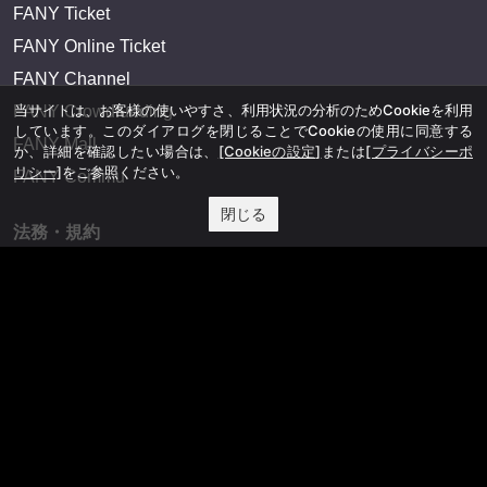
FANY Ticket
FANY Online Ticket
FANY Channel
当サイトは、お客様の使いやすさ、利用状況の分析のためCookieを利用
FANY Crowdfunding
しています。このダイアログを閉じることでCookieの使用に同意する
FANY Mall
か、詳細を確認したい場合は、
[Cookieの設定]
または
[プライバシーポ
リシー]
をご参照ください。
FANY Commu
閉じる
法務・規約
プライバシーポリシー
反社会的勢力排除宣言
会社情報
吉本興業株式会社
お問い合わせ
その他