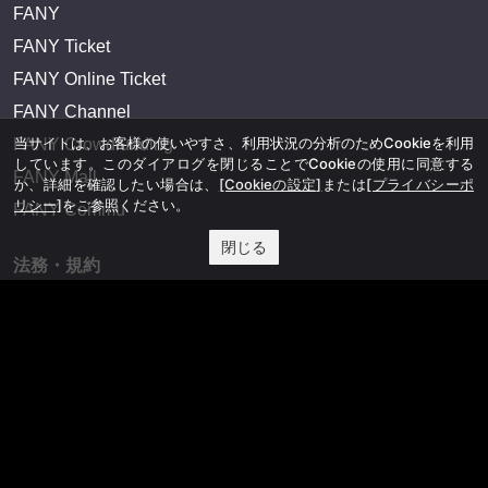
FANY
FANY Ticket
FANY Online Ticket
FANY Channel
当サイトは、お客様の使いやすさ、利用状況の分析のためCookieを利用
FANY Crowdfunding
しています。このダイアログを閉じることでCookieの使用に同意する
FANY Mall
か、詳細を確認したい場合は、
[Cookieの設定]
または
[プライバシーポ
リシー]
をご参照ください。
FANY Commu
閉じる
法務・規約
プライバシーポリシー
反社会的勢力排除宣言
会社情報
吉本興業株式会社
お問い合わせ