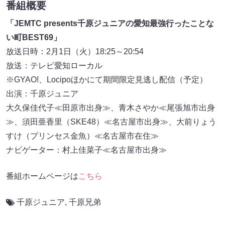
番組概要
「JEMTC presents千原ジュニアの愛知最強行ったことな
い町BEST69」
放送日時：2月1日（火）18:25～20:54
放送：テレビ愛知ローカル
※GYAO!、Locipoほかにて期間限定見逃し配信（予定）
出演：千原ジュニア
大久保佳代子≪田原市出身≫、青木さやか≪尾張旭市出身
≫、須田亜香里（SKE48）≪名古屋市出身≫、大前りょう
すけ（プリンセス金魚）≪名古屋市在住≫
ナビゲーター：村上佳菜子≪名古屋市出身≫
番組ホームページは
こちら
千原ジュニア
,
千原兄弟