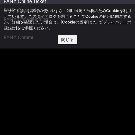
FANY Online Ticket
FANY Channel
当サイトは、お客様の使いやすさ、利用状況の分析のためCookieを利用
しています。このダイアログを閉じることでCookieの使用に同意する
FANY Crowdfunding
か、詳細を確認したい場合は、
[Cookieの設定]
または
[プライバシーポ
リシー]
をご参照ください。
FANY Mall
FANY Commu
閉じる
法務・規約
プライバシーポリシー
反社会的勢力排除宣言
会社情報
吉本興業株式会社
お問い合わせ
その他
よしもとニュースセンターアーカイブ