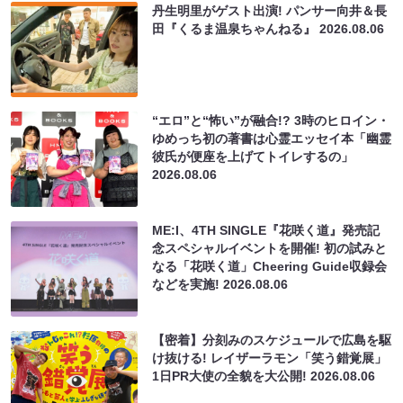
丹生明里がゲスト出演! パンサー向井＆長
田『くるま温泉ちゃんねる』
2026.08.06
“エロ”と“怖い”が融合!? 3時のヒロイン・
ゆめっち初の著書は心霊エッセイ本「幽霊
彼氏が便座を上げてトイレするの」
2026.08.06
ME:I、4TH SINGLE『花咲く道』発売記
念スペシャルイベントを開催! 初の試みと
なる「花咲く道」Cheering Guide収録会
などを実施!
2026.08.06
【密着】分刻みのスケジュールで広島を駆
け抜ける! レイザーラモン「笑う錯覚展」
1日PR大使の全貌を大公開!
2026.08.06