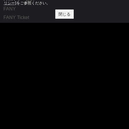
リシー]
をご参照ください。
FANY
閉じる
FANY Ticket
FANY Online Ticket
FANY Channel
FANY Crowdfunding
FANY Mall
FANY Commu
法務・規約
プライバシーポリシー
反社会的勢力排除宣言
会社情報
吉本興業株式会社
お問い合わせ