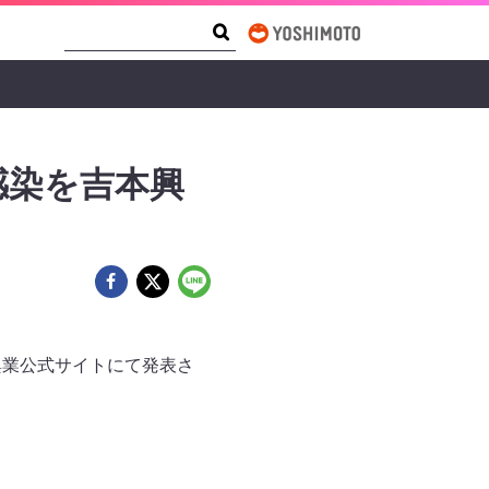
Search Form
Search
感染を吉本興
興業公式サイトにて発表さ