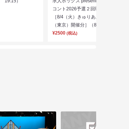
19:15）
求人ボックス presents キングオブ
コント2026予選２回戦②
［8/4（火）きゅりあん 小ホール
（東京）開催分］（8/7 18:00）
¥2500
(税込)