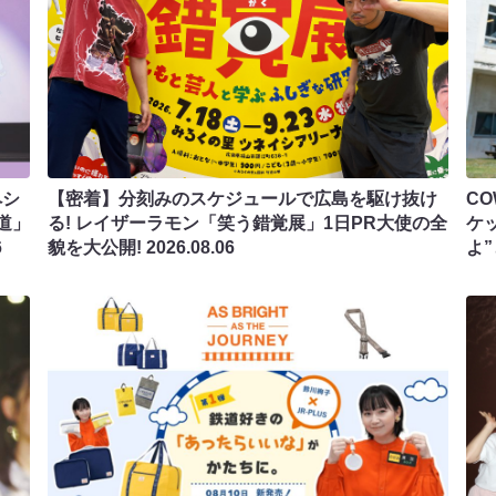
ペシ
【密着】分刻みのスケジュールで広島を駆け抜け
C
道」
る! レイザーラモン「笑う錯覚展」1日PR大使の全
ケ
6
貌を大公開!
2026.08.06
よ