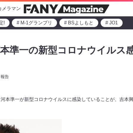
カメラマン
定!
# M-1グランプリ
# BSよしもと
# JO1
河本準一の新型コロナウイルス
報告
・河本準一が新型コロナウイルスに感染していることが、吉本