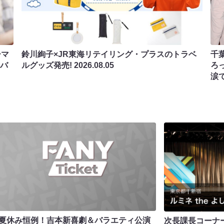
ーマ
鈴川絢子×JR東海リテイリング・プラスのトラベ
千
ンバ
ルグッズ発売!
2026.08.05
ろ
涙
夏休み恒例！吉本新喜劇＆バラエティ公演
次長課長コーナ