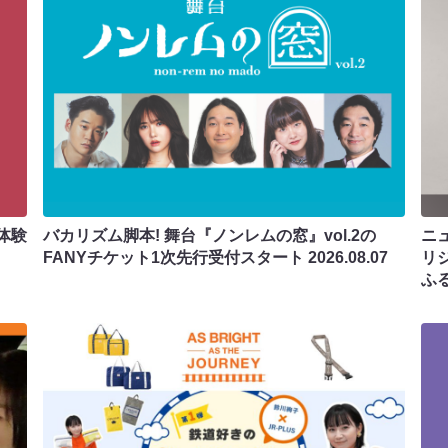
体験
バカリズム脚本! 舞台『ノンレムの窓』vol.2の
ニ
FANYチケット1次先行受付スタート
2026.08.07
リ
ふ