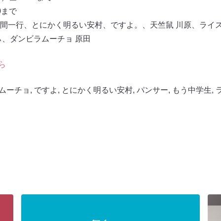
0まで
間一行、とにかく明るい安村、ですよ。、天竺鼠 川原、ライ
ぃ、ダンビラムーチョ 原田
ら
ムーチョ
,
ですよ
,
とにかく明るい安村
,
パンサー
,
もう中学生
,