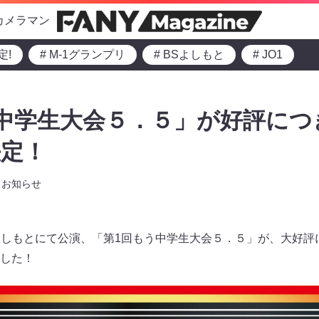
カメラマン
定!
# M-1グランプリ
# BSよしもと
# JO1
中学生大会５．５」が好評につ
決定！
お知らせ
eよしもとにて公演、「第1回もう中学生大会５．５」が、大好評
した！