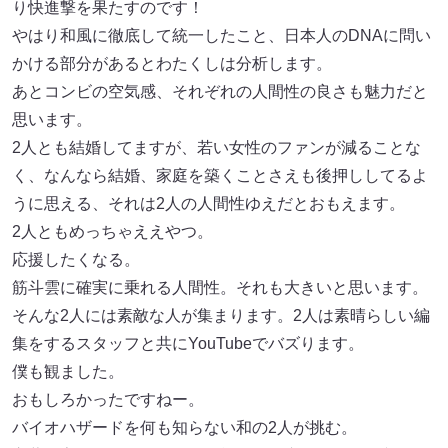
り快進撃を果たすのです！
やはり和風に徹底して統一したこと、日本人のDNAに問い
かける部分があるとわたくしは分析します。
あとコンビの空気感、それぞれの人間性の良さも魅力だと
思います。
2人とも結婚してますが、若い女性のファンが減ることな
く、なんなら結婚、家庭を築くことさえも後押ししてるよ
うに思える、それは2人の人間性ゆえだとおもえます。
2人ともめっちゃええやつ。
応援したくなる。
筋斗雲に確実に乗れる人間性。それも大きいと思います。
そんな2人には素敵な人が集まります。2人は素晴らしい編
集をするスタッフと共にYouTubeでバズります。
僕も観ました。
おもしろかったですねー。
バイオハザードを何も知らない和の2人が挑む。