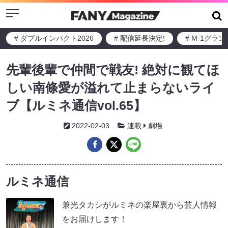
Menu
# ダブルインパクト2026
# 配信延長決定!
# M-1グラ
先輩後輩で仲間で戦友! 絶対に観てほ
しい南條愛が溢れて止まらないライ
ブ【ルミネ通信vol.65】
2022-02-03
連載
劇場
ルミネ通信
兼光タカシがルミネの楽屋裏から芸人情報
をお届けします！