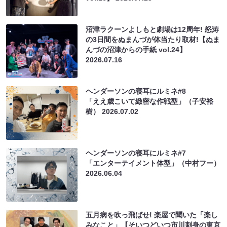
沼津ラクーンよしもと劇場は12周年! 怒涛
の3日間をぬまんづが体当たり取材!【ぬま
んづの沼津からの手紙 vol.24】
2026.07.16
ヘンダーソンの寝耳にルミネ#8
「ええ歳こいて緻密な作戦型」（子安裕
樹）
2026.07.02
ヘンダーソンの寝耳にルミネ#7
「エンターテイメント体型」（中村フー）
2026.06.04
五月病を吹っ飛ばせ! 楽屋で聞いた「楽し
みなこと」【そいつどいつ市川刺身の東京