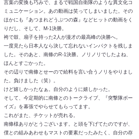
言葉の変換も巧みで、まるで戦国自衛隊のような異文化コ
ミュニケーション。あの動画は笑ってしまいました。その
ほかにも『あつまれどうぶつの森』などヒットの動画をく
りだし、そして、M-1決勝。
袴で鼓、扇子を持った2人が漫才の最高峰の決勝へ。
一度見たら日本人なら決して忘れないインパクトを残しま
した。そのあと、南條のR-1決勝。ノリノリでしたよね、
ほんとすごかった。
その辺りで南條とせーので給料を言い合うノリをやりまし
た。負けました（笑）。
けど嬉しかったなぁ。自分のように嬉しかった。
そして、今定期的に南條とのトークライブ、『突撃隊ボー
イズ』を幕張でやらせてもらってます。
これがまた、チケットが売れる。
南條様ありがとうございます。と頭を下げてたのですが、
僕との組みあわせもマストの要素だったみたく、自分の存