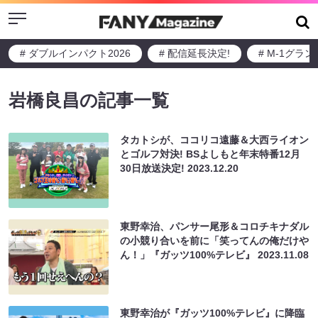
Menu
# ダブルインパクト2026
# 配信延長決定!
# M-1グラ
岩橋良昌の記事一覧
タカトシが、ココリコ遠藤＆大西ライオン
とゴルフ対決! BSよしもと年末特番12月
30日放送決定!
2023.12.20
東野幸治、パンサー尾形＆コロチキナダル
の小競り合いを前に「笑ってんの俺だけや
ん！」『ガッツ100%テレビ』
2023.11.08
東野幸治が『ガッツ100%テレビ』に降臨