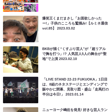
爆笑王くまだまさし「お面欲しかった
ー!」子供のこころも鷲掴み!【ルミネ通信
vol.85】
2023.03.02
BKBが描く“くすぶり芸人”が「超リアル
で胸を打つ」!? 人気芸人5人の舞台が“聖
地”で上演
2023.02.10
「LIVE STAND 22-23 FUKUOKA」1日目
は、8組のネタステージとエンディングで
賑やかに閉幕、見取り図・盛山「走馬灯の
半分は今日!」
2023.01.14
ニューヨーク嶋佐を発見! 好きな芸人ラン