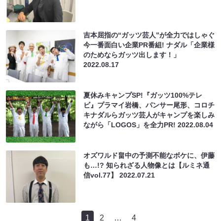
吉本屈指の“ガッツ芸人”が全力ではしゃぐ
今一番面白い企業PR番組! ナダル「企業様
のためならガッツ出します！」
2022.08.17
夏休みキャンプSP!『ガッツ100%テレ
ビ』プラマイ岩橋、パンサー尾形、コロチ
キナダルらガッツ芸人がキャンプを楽しみ
ながら「LOGOS」を全力PR!
2022.08.04
オズワルド畠中の予測不能なボケに、伊藤
も…!? 知られざる人物像とは【ルミネ通
信vol.77】
2022.07.21
1
2
…
4