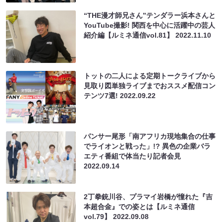
“THE漫才師兄さん”テンダラー浜本さんと
YouTube撮影! 関西を中心に活躍中の芸人
紹介編【ルミネ通信vol.81】
2022.11.10
トットの二人による定期トークライブから
見取り図単独ライブまでおススメ配信コン
テンツ7選!
2022.09.22
パンサー尾形「南アフリカ現地集合の仕事
でライオンと戦った」!? 異色の企業バラ
エティ番組で体当たり記者会見
2022.09.14
2丁拳銃川谷、プラマイ岩橋が憧れた『吉
本超合金』での姿とは【ルミネ通信
vol.79】
2022.09.08