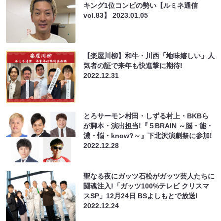
キング1位コンビの勢い【ルミネ通信
vol.83】
2023.01.05
【楽屋川柳】和牛・川西「地味嬉しい」人
気者の証で来年も快進撃に期待!
2022.12.31
とろサーモン村田・しずる村上・BKBら
が脚本・演出担当!『５BRAIN ～脳・能・
濃・悩・know?～』下北沢演劇祭に参加!
2022.12.28
聖なる夜にガッツ石松がガッツ芸人たちに
闘魂注入!「ガッツ100%テレビ クリスマ
スSP」12月24日 BSよしもとで放送!
2022.12.24