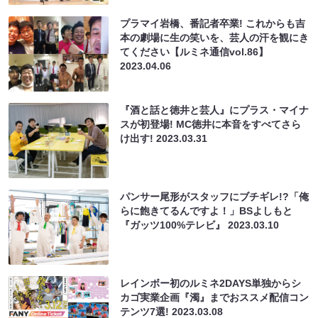
プラマイ岩橋、番記者卒業! これからも吉
本の劇場に生の笑いを、芸人の汗を観にき
てください【ルミネ通信vol.86】
2023.04.06
『酒と話と徳井と芸人』にプラス・マイナ
スが初登場! MC徳井に本音をすべてさら
け出す!
2023.03.31
パンサー尾形がスタッフにブチギレ!?「俺
らに飽きてるんですよ！」BSよしもと
『ガッツ100%テレビ』
2023.03.10
レインボー初のルミネ2DAYS単独からシ
カゴ実業企画『濁』までおススメ配信コン
テンツ7選!
2023.03.08