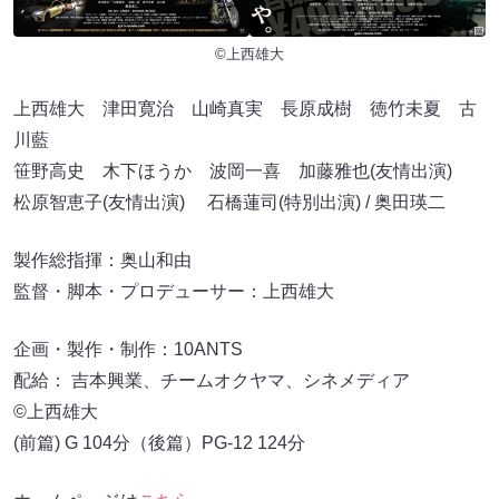
©上西雄大
上西雄大 津田寛治 山崎真実 長原成樹 徳竹未夏 古
川藍
笹野高史 木下ほうか 波岡一喜 加藤雅也(友情出演)
松原智恵子(友情出演) 石橋蓮司(特別出演) / 奥田瑛二
製作総指揮：奥山和由
監督・脚本・プロデューサー：上西雄大
企画・製作・制作：10ANTS
配給： 吉本興業、チームオクヤマ、シネメディア
©上西雄大
(前篇) G 104分（後篇）PG-12 124分