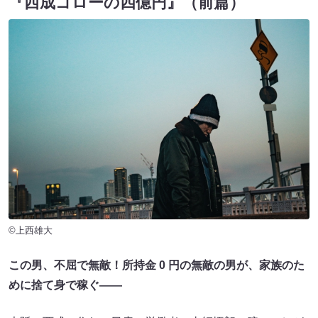
『西成ゴローの四億円』（前篇）
©上西雄大
この男、不屈で無敵！所持金 0 円の無敵の男が、家族のた
めに捨て身で稼ぐ——