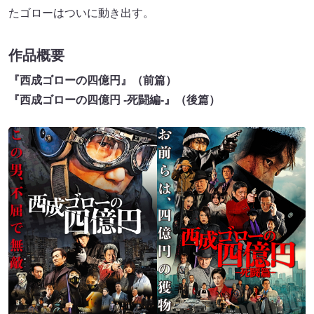
たゴローはついに動き出す。
作品概要
『西成ゴローの四億円』（前篇）
『西成ゴローの四億円 -死闘編-』（後篇）