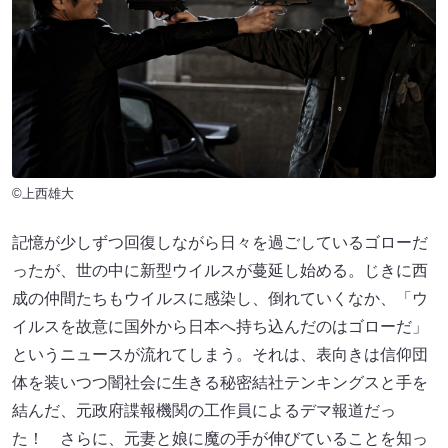
©上西雄大
記憶が少しずつ回復しながら日々を過ごしているゴローだ
ったが、世の中に新型ウイルスが蔓延し始める。じきに西
成の仲間たちもウイルスに感染し、倒れていくなか、「ウ
イルスを故意に国外から日本へ持ち込んだのはゴローだ」
というニュースが流れてしまう。それは、表向きは信仰団
体を装いつつ闇社会に生きる秘密結社テンキングスと手を
結んだ、元政府諜報機関の工作員によるデマ報道だっ
た！ さらに、元妻と娘に魔の手が伸びていることを知っ