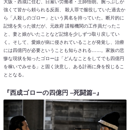
大阪・西成に住む、日雇い労働者・土師悟朗。腕っぷしが
強くて皆から頼られる反面、 殺人罪で服役していた過去か
ら「人殺しのゴロー」という異名を持っていた。断片的に
記憶を失った彼だが、元政府 諜報機関の工作員だったこ
と、妻と娘がいたことなど記憶を少しずつ取り戻してい
く。そして、愛娘が病に侵されていることが発覚し、治療
には四億円が必要ということも知らされる……。家族の悲
惨な現状を知ったゴローは「どんなことをしてでも四億円
を稼いでみせる」と固く決意し、ある計画に身を投じるこ
ととなる。
『西成ゴローの四億円 –死闘篇–』