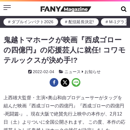
Menu
# ダブルインパクト2026
# 配信延長決定!
# M-1グラ
鬼越トマホークが映画『西成ゴロー
の四億円』の応援芸人に就任! コワモ
テルックスが決め手!?
2022-02-04
ニュース
お知らせ
上西雄大監督・主演×奥山和由プロデューサーがタッグを
組んだ映画『西成ゴローの四億円』『西成ゴローの四億円
-死闘篇-』 。現在大阪で絶賛先行上映中の本作が、2月12
日（土）よりついに全国公開されます。 この度、本作の応