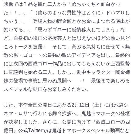
映像では作品を観た二人から「めちゃくちゃ面白かっ
た！！」、「（僕らのような男性陣はとくに）ドハマりし
ちゃう」、「登場人物の貯金額とかお金にまつわる演出が
効いてる」、「思わずゴローに感情移入してしまう」な
ど、自身初の映画の応援芸人とは思えないほどの熱い見ど
ころトークを披露！ そして、高ぶる気持ちに任せて＜無
敵の男・ゴロー＞の最強の敵のアイディアを出し、最終的
には次回の西成ゴロー作品に出してもらえないか上西監督
に直談判を始める二人。しかし、劇中キャラクター闇金姉
妹の登場で事態は思わぬ展開へ……！ 最後まで楽しめる
スペシャルな動画をお楽しみください。
また、本作全国公開日にあたる2月12日（土）には池袋シ
ネマ・ロサで行われる舞台挨拶へ、鬼越トマホークの登壇
が決定しました。さらに、公開に向けて『西成ゴローの四
億円』公式Twitterでは鬼越トマホークスペシャル動画など