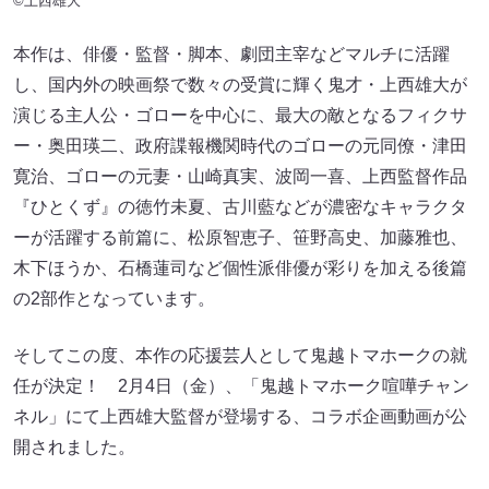
©上西雄大
本作は、俳優・監督・脚本、劇団主宰などマルチに活躍
し、国内外の映画祭で数々の受賞に輝く鬼才・上西雄大が
演じる主人公・ゴローを中心に、最大の敵となるフィクサ
ー・奥田瑛二、政府諜報機関時代のゴローの元同僚・津田
寛治、ゴローの元妻・山崎真実、波岡一喜、上西監督作品
『ひとくず』の徳竹未夏、古川藍などが濃密なキャラクタ
ーが活躍する前篇に、松原智恵子、笹野高史、加藤雅也、
木下ほうか、石橋蓮司など個性派俳優が彩りを加える後篇
の2部作となっています。
そしてこの度、本作の応援芸人として鬼越トマホークの就
任が決定！ 2月4日（金）、「鬼越トマホーク喧嘩チャン
ネル」にて上西雄大監督が登場する、コラボ企画動画が公
開されました。