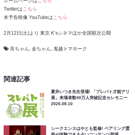
ホームページは
こちら
Twitterは
こちら
本予告映像 YouTubeは
こちら
2月12日(土)より 東京 K’sシネマほか全国順次公開
良ちゃん
,
金ちゃん
,
鬼越トマホーク
関連記事
夏井いつき先生登場! 「プレバト才能アリ
展」来場者数40万人突破記念セレモニー
2026.08.10
シークエンスはやとも監修! ペアリング霊
視が体験できる占いコンテンツ登場