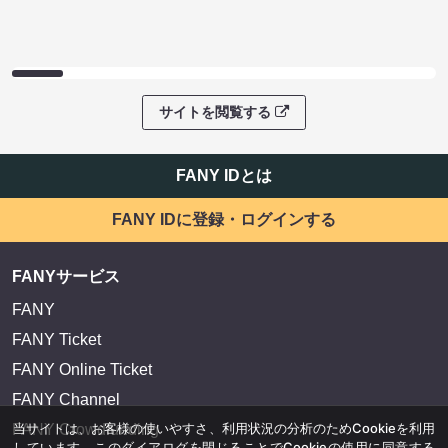
サイトを閲覧する
FANY IDとは
FANY IDに登録・ログインする
FANYサービス
FANY
FANY Ticket
FANY Online Ticket
FANY Channel
当サイトは、お客様の使いやすさ、利用状況の分析のためCookieを利用
FANY Crowdfunding
しています。このダイアログを閉じることでCookieの使用に同意する