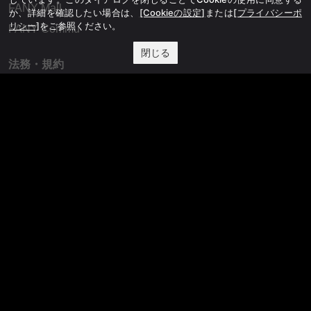
FANY Mall
か、詳細を確認したい場合は、
[Cookieの設定]
または
[プライバシーポ
リシー]
をご参照ください。
FANY Commu
閉じる
法務・規約
プライバシーポリシー
反社会的勢力排除宣言
会社情報
吉本興業株式会社
お問い合わせ
その他
よしもとニュースセンターアーカイブ
©YOSHIMOTO KOGYO, All Rights Reserved.