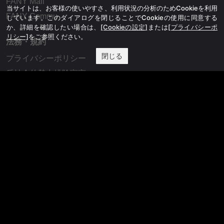
FANY Mall
当サイトは、お客様の使いやすさ、利用状況の分析のためCookieを利用
FANY Commu
しています。このダイアログを閉じることでCookieの使用に同意する
か、詳細を確認したい場合は、
[Cookieの設定]
または
[プライバシーポ
リシー]
をご参照ください。
法務・規約
閉じる
プライバシーポリシー
反社会的勢力排除宣言
会社情報
吉本興業株式会社
お問い合わせ
その他
よしもとニュースセンターアーカイブ
©YOSHIMOTO KOGYO, All Rights Reserved.