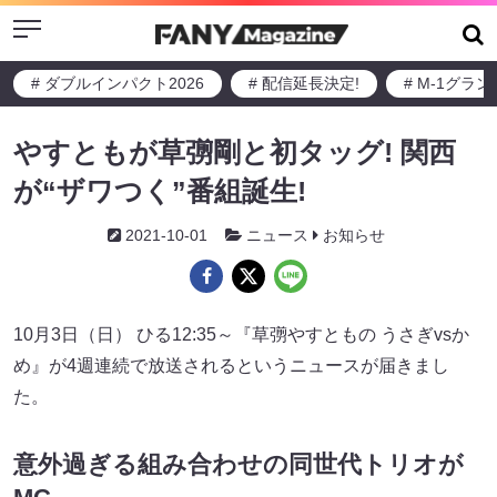
Menu
# ダブルインパクト2026
# 配信延長決定!
# M-1グラ
やすともが草彅剛と初タッグ! 関西
が“ザワつく”番組誕生!
2021-10-01
ニュース
お知らせ
10月3日（日） ひる12:35～『草彅やすともの うさぎvsか
め』が4週連続で放送されるというニュースが届きまし
た。
意外過ぎる組み合わせの同世代トリオが