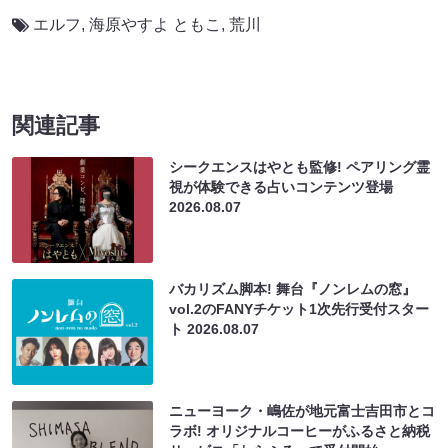
エルフ
,
海原やすよ ともこ
,
荒川
関連記事
シークエンスはやとも監修! ペアリング霊
視が体験できる占いコンテンツ登場
2026.08.07
バカリズム脚本! 舞台『ノンレムの窓』
vol.2のFANYチケット1次先行受付スター
ト
2026.08.07
ニューヨーク・嶋佐が地元富士吉田市とコ
ラボ! オリジナルコーヒーがふるさと納税