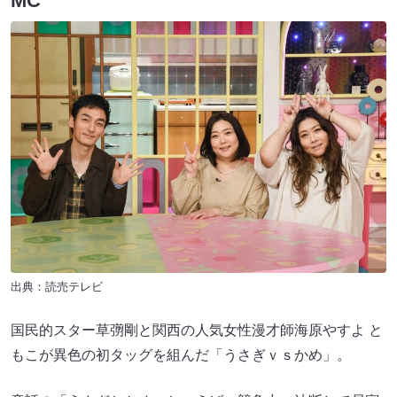
MC
出典：読売テレビ
国民的スター草彅剛と関西の人気女性漫才師海原やすよ と
もこが異色の初タッグを組んだ「うさぎｖｓかめ」。