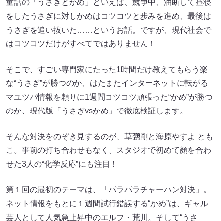
童話の「うさぎとかめ」といえば、競争中、油断して昼寝
をしたうさぎに対しかめはコツコツと歩みを進め、最後は
うさぎを追い抜いた……というお話。ですが、現代社会で
はコツコツだけがすべてではありません！
そこで、すごい専門家にたった1時間だけ教えてもらう楽
な“うさぎ”が勝つのか、はたまたインターネットに転がる
マユツバ情報を頼りに1週間コツコツ頑張った“かめ”が勝つ
のか、現代版「うさぎvsかめ」で徹底検証します。
そんな対決をのぞき見するのが、草彅剛と海原やすよ とも
こ。事前の打ち合わせもなく、スタジオで初めて顔を合わ
せた3人の“化学反応”にも注目！
第１回の最初のテーマは、「パラパラチャーハン対決」。
ネット情報をもとに１週間試行錯誤する“かめ”は、ギャル
芸人として人気急上昇中のエルフ・荒川。そして“うさ