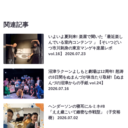
関連記事
いよいよ夏到来! 楽屋で聞いた「最近楽し
んでいる室内コンテンツ 」【そいつどい
つ市川刺身の東京マンゲキ楽屋レポ
vol.16】
2026.07.23
沼津ラクーンよしもと劇場は12周年! 怒涛
の3日間をぬまんづが体当たり取材!【ぬま
んづの沼津からの手紙 vol.24】
2026.07.16
ヘンダーソンの寝耳にルミネ#8
「ええ歳こいて緻密な作戦型」（子安裕
樹）
2026.07.02