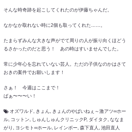
そんな時奇跡を起こしてくれたのが伊藤ちゃんだ。
なかなか取れない時に2個も取ってくれた……。
たまらずみんな大きな声がでて周りの人が振り向くほどう
るさかったのだと思う！ あの時はすいませんでした。
常に少年心を忘れていない芸人。ただの子供なのかはさて
おきの案件でお願いします！
さぁ！ 今週はここまで！
ばぁ〜〜〜い！
オズワルド
,
きょん
,
きょんのやばいねぇ～激アツ∞ホー
ル
,
コットン
,
しゅんしゅんクリニックP
,
ダイタク
,
ななま
がり
,
ヨシモト∞ホール
,
レインボー
,
森下直人
,
池田直人