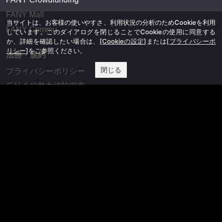
FANY IDとは
当サイトは、お客様の使いやすさ、利用状況の分析のためCookieを利用
しています。このダイアログを閉じることでCookieの使用に同意する
か、詳細を確認したい場合は、
[Cookieの設定]
または
[プライバシーポ
FANY IDに登録・ログインする
リシー]
をご参照ください。
閉じる
FANYサービス
FANY
FANY Ticket
FANY Online Ticket
FANY Channel
FANY Crowdfunding
FANY Mall
FANY Commu
法務・規約
プライバシーポリシー