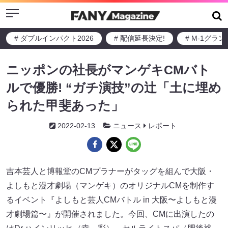
Menu
# ダブルインパクト2026
# 配信延長決定!
# M-1グラ
ニッポンの社長がマンゲキCMバト
ルで優勝! “ガチ演技”の辻「土に埋め
られた甲斐あった」
2022-02-13
ニュース
レポート
吉本芸人と博報堂のCMプラナーがタッグを組んで大阪・
よしもと漫才劇場（マンゲキ）のオリジナルCMを制作す
るイベント『よしもと芸人CMバトル in 大阪〜よしもと漫
才劇場篇〜』が開催されました。今回、CMに出演したの