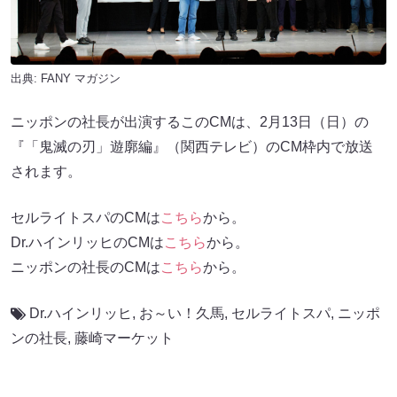
出典:
FANY マガジン
ニッポンの社長が出演するこのCMは、2月13日（日）の
『「鬼滅の刃」遊廓編』（関西テレビ）のCM枠内で放送
されます。
セルライトスパのCMは
こちら
から。
Dr.ハインリッヒのCMは
こちら
から。
ニッポンの社長のCMは
こちら
から。
Dr.ハインリッヒ
,
お～い！久馬
,
セルライトスパ
,
ニッポ
ンの社長
,
藤崎マーケット