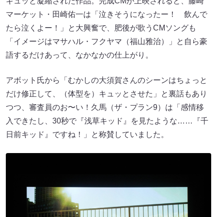
ギュッと凝縮された作品。完成CMが上映されると、藤崎
マーケット・田崎佑一は「泣きそうになったー！ 飲んで
たら泣くよー！」と大興奮で、肥後が歌うCMソングも
「イメージはマサハル・フクヤマ（福山雅治）」と自ら豪
語するだけあって、なかなかの仕上がり。
アボット氏から「むかしの大須賀さんのシーンはちょっと
だけ修正して、（体型を）キュッとさせた」と裏話もあり
つつ、審査員のお〜い！久馬（ザ・プラン9）は「感情移
入できたし、30秒で『浅草キッド』を見たような……『千
日前キッド』ですね！」と称賛していました。