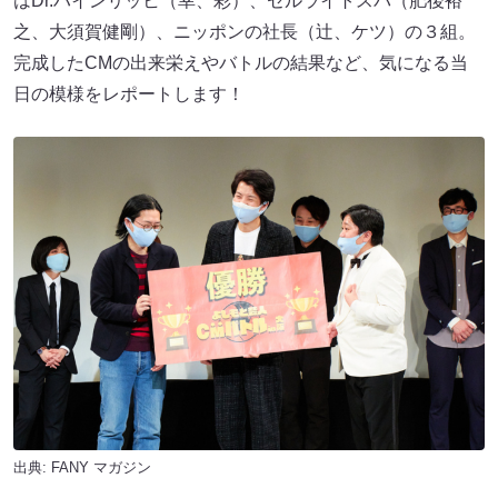
はDr.ハインリッヒ（幸、彩）、セルライトスパ（肥後裕
之、大須賀健剛）、ニッポンの社長（辻、ケツ）の３組。
完成したCMの出来栄えやバトルの結果など、気になる当
日の模様をレポートします！
出典:
FANY マガジン