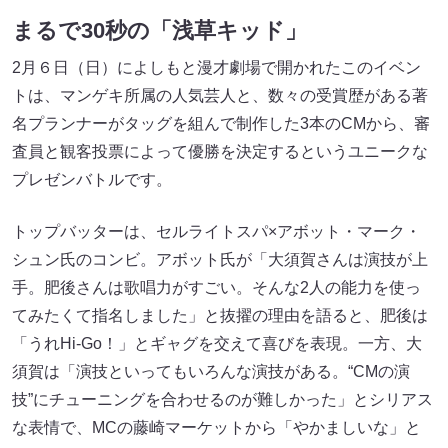
まるで30秒の「浅草キッド」
2月６日（日）によしもと漫才劇場で開かれたこのイベン
トは、マンゲキ所属の人気芸人と、数々の受賞歴がある著
名プランナーがタッグを組んで制作した3本のCMから、審
査員と観客投票によって優勝を決定するというユニークな
プレゼンバトルです。
トップバッターは、セルライトスパ×アボット・マーク・
シュン氏のコンビ。アボット氏が「大須賀さんは演技が上
手。肥後さんは歌唱力がすごい。そんな2人の能力を使っ
てみたくて指名しました」と抜擢の理由を語ると、肥後は
「うれHi-Go！」とギャグを交えて喜びを表現。一方、大
須賀は「演技といってもいろんな演技がある。“CMの演
技”にチューニングを合わせるのが難しかった」とシリアス
な表情で、MCの藤崎マーケットから「やかましいな」と