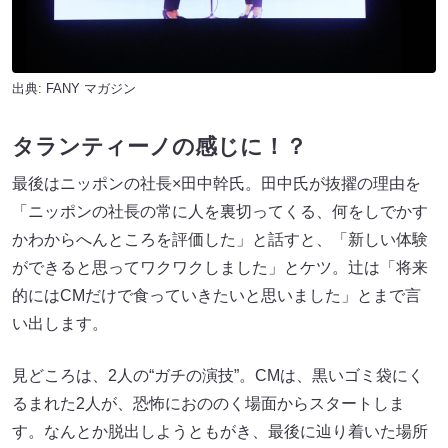
出典:
FANY マガジン
タランティーノの感じに！？
最後はニッポンの社長×田中幹氏。田中氏が抜擢の理由を
「ニッポンの社長の常に人を裏切ってくる、何をしでかす
かわからへんところを評価した」と話すと、「新しい体験
ができると思ってワクワクしました」とケツ。辻は「将来
的にはCMだけで食っていきたいと思いました」とまで言
い出します。
見どころは、2人の“ガチの演技”。CMは、黒いゴミ袋にく
るまれた2人が、恐怖におののく場面からスタートしま
す。なんとか脱出しようともがき、最後に辿り着いた場所