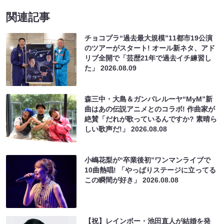
関連記事
チョコプラ“過去最大規模”11都市19公演
のツアーがスタート! オール新ネタ、アド
リブ全開で「芸歴21年で過去イチ練習し
た」
2026.08.09
森三中・大島＆ガンバレルーヤ“MyM”新
曲はあの伝説アニメとのコラボ! 作曲家が
絶賛「だれが歌っているんですか? 素晴ら
しい歌声だ!」
2026.08.08
小嶋花梨が“卒業後初”ワンマンライブで
10曲熱唱! 「やっぱりステージに立ってる
この瞬間が好き」
2026.08.08
【祝】レインボー・池田直人が結婚を発