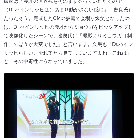
撮影は「漫才の世界観をそのままやっていただくので、
（Dr.ハインリッヒは）あまり動かさない感じ」（審良氏）
だったそう。完成したCMの披露で会場が爆笑となったの
は、Dr.ハインリッヒの漫才からミョウガをピックアップし
て映像化したシーンで、審良氏は「撮影よりミョウガ（制
作）のほうが大変でした」と言います。久馬も「Dr.ハイン
リッヒらしい。流れてたら見てしまいますよね、これは」
と、その中毒性にうなっていました。