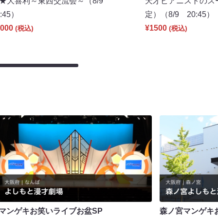
★大喜利～東西交流会～（8/9
天才ピアニストのス
6:45）
定）（8/9 20:45）
000
¥1500
(税込)
(税込)
マンゲキお笑いライブお盆SP
森ノ宮マンゲキ