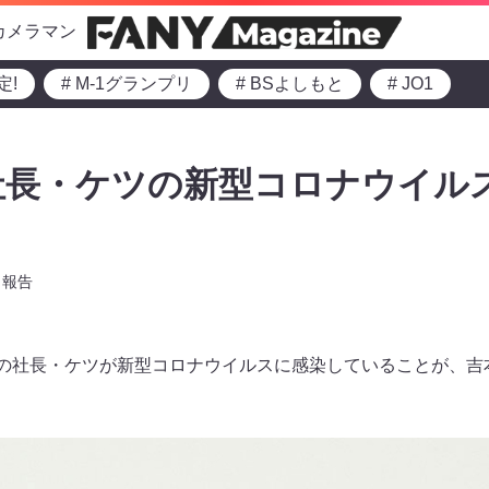
カメラマン
定!
# M-1グランプリ
# BSよしもと
# JO1
社長・ケツの新型コロナウイル
報告
ンの社長・ケツが新型コロナウイルスに感染していることが、吉