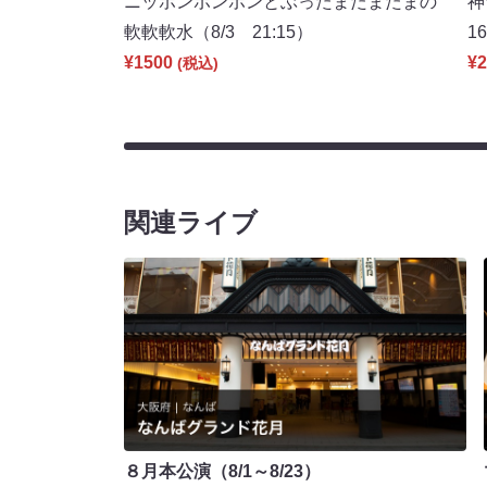
ニッポンポンポンとぶったまたまたまの
神
軟軟軟水（8/3 21:15）
1
¥1500
¥2
(税込)
関連ライブ
８月本公演（8/1～8/23）