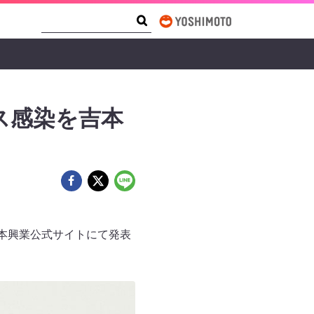
Search Form
Search
ス感染を吉本
本興業公式サイトにて発表