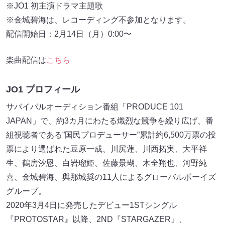
※JO1 初主演ドラマ主題歌
※金城碧海は、レコーディング不参加となります。
配信開始日：2月14日（月）0:00〜
楽曲配信は
こちら
JO1 プロフィール
サバイバルオーディション番組「PRODUCE 101
JAPAN」で、約3カ月にわたる熾烈な競争を繰り広げ、番
組視聴者である”国民プロデューサー”累計約6,500万票の投
票により選ばれた豆原一成、川尻蓮、川西拓実、大平祥
生、鶴房汐恩、白岩瑠姫、佐藤景瑚、木全翔也、河野純
喜、金城碧海、與那城奨の11人によるグローバルボーイズ
グループ。
2020年3月4日に発売したデビュー1STシングル
『PROTOSTAR』以降、2ND『STARGAZER』、