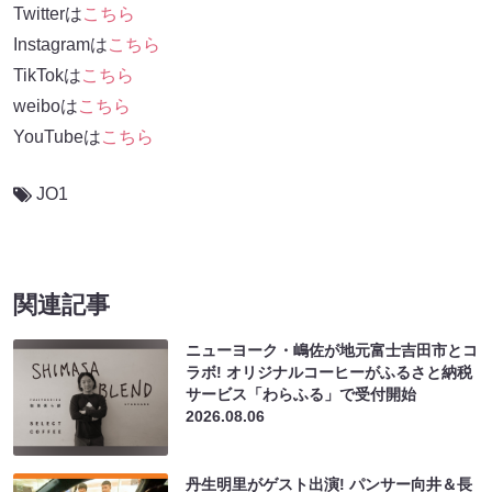
Twitterは
こちら
Instagramは
こちら
TikTokは
こちら
weiboは
こちら
YouTubeは
こちら
JO1
関連記事
ニューヨーク・嶋佐が地元富士吉田市とコ
ラボ! オリジナルコーヒーがふるさと納税
サービス「わらふる」で受付開始
2026.08.06
丹生明里がゲスト出演! パンサー向井＆長