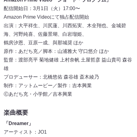
配信開始日：3月1日（火）17:00〜
Amazon Prime Videoにて独占配信開始
出演：大平祥生、川尻蓮、川西拓実、木全翔也、金城碧
海、河野純喜、佐藤景瑚、白岩瑠姫、
鶴房汐恩、豆原一成、與那城奨 ほか
原作：あだち充／脚本：山浦雅大 守口悠介 ほか
監督：渡部亮平 菊地健雄 上村奈帆 土屋哲彦 益山貴司 森谷
雄
プロデューサー：北橋悠佑 森谷雄 斎木綾乃
制作：アットムービー／製作：吉本興業
Ⓒあだち充・小学館／吉本興業
楽曲概要
「Dreamer」
アーティスト：JO1