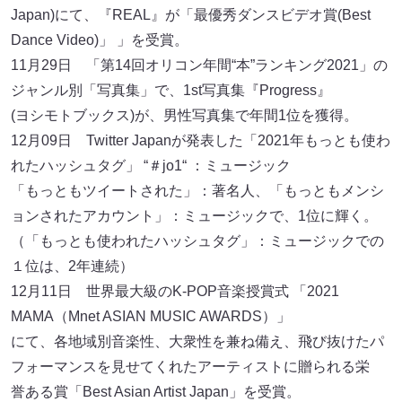
Japan)にて、『REAL』が「最優秀ダンスビデオ賞(Best
Dance Video)」 」を受賞。
11月29日 「第14回オリコン年間“本”ランキング2021」の
ジャンル別「写真集」で、1st写真集『Progress』
(ヨシモトブックス)が、男性写真集で年間1位を獲得。
12月09日 Twitter Japanが発表した「2021年もっとも使わ
れたハッシュタグ」 “＃jo1“ ：ミュージック
「もっともツイートされた」：著名人、「もっともメンシ
ョンされたアカウント」：ミュージックで、1位に輝く。
（「もっとも使われたハッシュタグ」：ミュージックでの
１位は、2年連続）
12月11日 世界最大級のK-POP音楽授賞式 「2021
MAMA（Mnet ASIAN MUSIC AWARDS）」
にて、各地域別音楽性、大衆性を兼ね備え、飛び抜けたパ
フォーマンスを見せてくれたアーティストに贈られる栄
誉ある賞「Best Asian Artist Japan」を受賞。