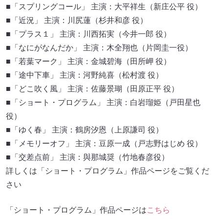
■「スプリングコール」 主演：大平祥生（新庄公平 役）
■「近況」 主演：川尻蓮（杉井和彦 役）
■「プラス１」 主演：川西拓実（今井一郎 役）
■「なにがなんだか」 主演：木全翔也（片岡圭一役）
■「若葉マーク」 主演：金城碧海（田所岬 役）
■「途中下車」 主演：河野純喜（松村渡 役）
■「どこ吹く風」 主演：佐藤景瑚（田原正平 役）
■「ショート・プログラム」 主演：白岩瑠姫（戸田星也
役）
■「ゆく春」 主演：鶴房汐恩（上原謙司 役）
■「メモリーオフ」 主演：豆原一成（戸志野はじめ 役）
■「交差点前」 主演：與那城奨（竹地春彦役）
詳しくは「ショート・プログラム」作品ページをご覧くだ
さい
「ショート・プログラム」作品ページは
こちら