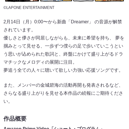
©LAPONE ENTERTAINMENT
2月14日（月）0:00〜から新曲「Dreamer」 の音源が解禁
されています。
優しさと儚さが同居しながらも、未来に希望を持ち、 夢を
掴みとって見せる、一歩ずつ僕らの足で歩いていこうとい
う思いが込められた歌詞と、終盤にかけて盛り上がるドラ
マチックなメロディの展開に注目。
夢追う全ての人々に聴いて欲しい力強い応援ソングです。
また、メンバーの金城碧海の活動再開も発表されるなど、
さらなる盛り上がりを見せる本作品の続報にご期待くださ
い。
作品概要
Amazon Prime Video「ショート・プログラム」