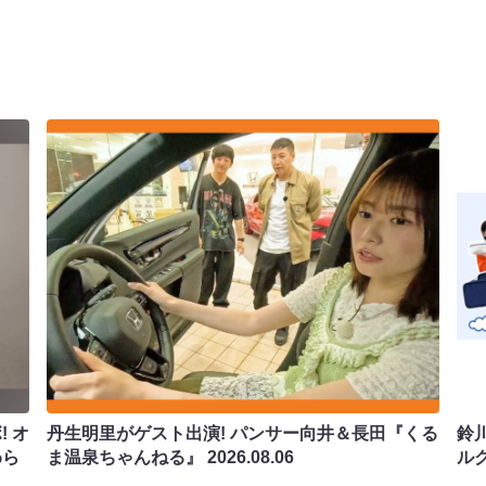
 オ
丹生明里がゲスト出演! パンサー向井＆長田『くる
鈴
わら
ま温泉ちゃんねる』
2026.08.06
ル