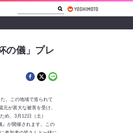
Search Form
Search
杯の儀」プレ
した。この地域で造られて
蔵元が甚大な被害を受け、
め、3月12日（土）
の儀』が開催されます。この
に参加者の皆さんと一緒に