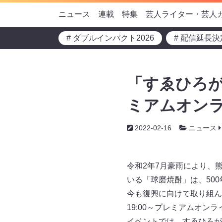
ニュース
連載
特集
芸人ライター・芸人
# ダブルインパクト2026
# 配信延長決
「すゑひろが
ミアムオンラ
2022-02-16
ニュース
令和2年7月豪雨により、
いる「球磨焼酎」は、50
今も復興に向けて取り組ん
19:00～プレミアムオ
イベントでは、すゑひろが