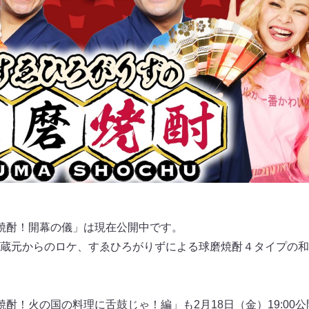
焼酎！開幕の儀」は現在公開中です。
蔵元からのロケ、すゑひろがりずによる球磨焼酎４タイプの和
酎！火の国の料理に舌鼓じゃ！編」も2月18日（金）19:00