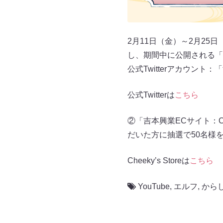
2月11日（金）～2月25
し、期間中に公開される「
公式Twitterアカウント：
公式Twitterは
こちら
②「吉本興業ECサイト：Ch
だいた方に抽選で50名様
Cheeky’s Storeは
こちら
YouTube
,
エルフ
,
から