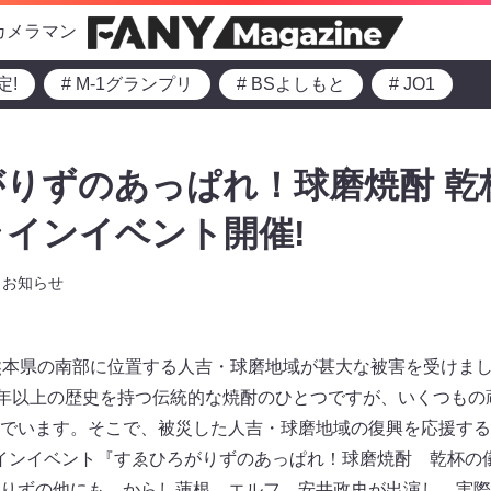
カメラマン
定!
# M-1グランプリ
# BSよしもと
# JO1
りずのあっぱれ！球磨焼酎 乾
インイベント開催!
お知らせ
熊本県の南部に位置する人吉・球磨地域が甚大な被害を受けま
0年以上の歴史を持つ伝統的な焼酎のひとつですが、いくつもの
でいます。そこで、被災した人吉・球磨地域の復興を応援するた
ンラインイベント『すゑひろがりずのあっぱれ！球磨焼酎 乾杯
りずの他にも、からし蓮根、エルフ、安井政史が出演し、実際