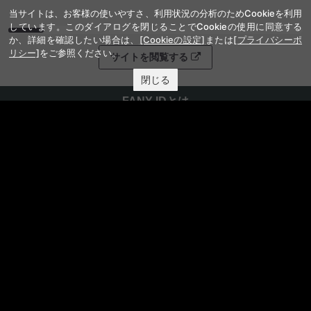
当サイトは、お客様の使いやすさ、利用状況の分析のためCookieを利用
しています。このダイアログを閉じることでCookieの使用に同意する
か、詳細を確認したい場合は、
[Cookieの設定]
または
[プライバシーポ
リシー]
をご参照ください。
サイトを閲覧する
閉じる
FANY IDとは
FANY IDに登録・ログインする
FANYサービス
FANY
FANY Ticket
FANY Online Ticket
FANY Channel
FANY Crowdfunding
FANY Mall