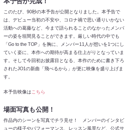
本予告が完成！
このたび、90秒の本予告が公開となりました。本予告で
は、デビュー当初の不安や、コロナ禍で思い通りいかない
活動への葛藤など、今まで語られることのなかったメンバ
ーの姿を垣間⾒ることができます。厳しい時代の中でも
「Go to the TOP」を胸に、メンバー11⼈が想いを1つにし
ていく姿に、本作への期待が⾼まる仕上がりとなっていま
す。そして今回初お披露⽬となる、本作のために書き下ろ
されたJO1の新曲「⾶べるから」が更に映像を盛り上げま
す。
本予告映像は
こちら
場面写真も公開！
作品内のシーンを写真でチラ⾒せ！ メンバーのインタビ
ューの様⼦やパフォーマンス、レッスン⾵景など、公式サ