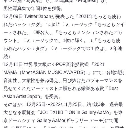
ャンル別「写真集」で、1st写真集『Progress』が、
男性写真集で年間1位を獲得。
12⽉09⽇ Twitter Japanが発表した「2021年もっとも使わ
れたハッシュタグ」 “＃jo1“ ︓ミュージック「もっともツイ
ートされた」︓著名⼈、「もっともメンションされたアカ
ウント」︓ミュージックで、1位に輝く。（「もっとも使
われたハッシュタグ」︓ミュージックでの１位は、２年連
続）
12⽉11⽇ 世界最⼤級のK-POP⾳楽授賞式 「2021
MAMA（Mnet ASIAN MUSIC AWARDS）」にて、各地域別
⾳楽性、⼤衆性を兼ね備え、⾶び抜けたパフォーマンスを
⾒せてくれたアーティストに贈られる栄誉ある賞「Best
Asian Artist Japan」を受賞。
そのほか、12⽉25⽇〜2022年1⽉25⽇、結成以来、過去最
⼤となる展覧会「JO1 EXHIBITION in Gallery AaMo」を東
京ドームシティ Gallery AaMo(ギャラリー アーモ)にて開