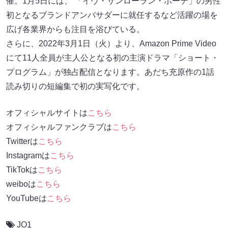
催。1⽉5⽇には、 「イヴ・サンローラン・ボーテ」の男性
初となるブランドアンバサダーに就任するなど活躍の場を
広げ各業界からも注⽬を浴びている。
さらに、2022年3⽉1⽇（⽕）より、Amazon Prime Video
にて11⼈全員が主⼈公となる初の主演ドラマ「ショート・
プログラム」が独占配信となります。あだち充原作の1話
読み切りの短編集で初の実写化です。
オフィシャルサイトは
こちら
オフィシャルファンクラブは
こちら
Twitterは
こちら
Instagramは
こちら
TikTokは
こちら
weiboは
こちら
YouTubeは
こちら
JO1