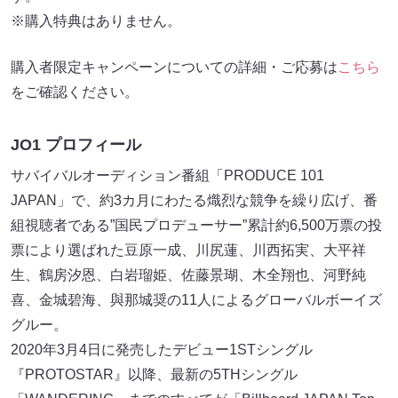
※購⼊特典はありません。
購⼊者限定キャンペーンについての詳細・ご応募は
こちら
をご確認ください。
JO1 プロフィール
サバイバルオーディション番組「PRODUCE 101
JAPAN」で、約3カ⽉にわたる熾烈な競争を繰り広げ、番
組視聴者である”国⺠プロデューサー”累計約6,500万票の投
票により選ばれた⾖原⼀成、川尻蓮、川⻄拓実、⼤平祥
⽣、鶴房汐恩、⽩岩瑠姫、佐藤景瑚、⽊全翔也、河野純
喜、⾦城碧海、與那城奨の11⼈によるグローバルボーイズ
グルー。
2020年3⽉4⽇に発売したデビュー1STシングル
『PROTOSTAR』以降、最新の5THシングル