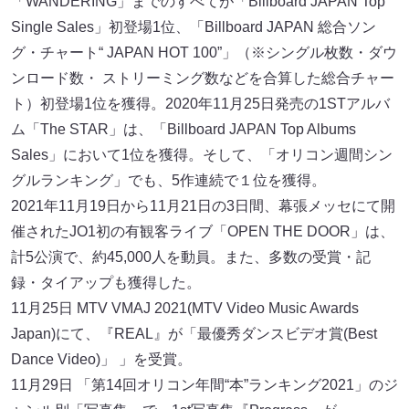
「WANDERING」までのすべてが「Billboard JAPAN Top
Single Sales」初登場1位、「Billboard JAPAN 総合ソン
グ・チャート“ JAPAN HOT 100”」（※シングル枚数・ダウ
ンロード数・ ストリーミング数などを合算した総合チャー
ト）初登場1位を獲得。2020年11⽉25⽇発売の1STアルバ
ム「The STAR」は、「Billboard JAPAN Top Albums
Sales」において1位を獲得。そして、「オリコン週間シン
グルランキング」でも、5作連続で１位を獲得。
2021年11⽉19⽇から11⽉21⽇の3⽇間、幕張メッセにて開
催されたJO1初の有観客ライブ「OPEN THE DOOR」は、
計5公演で、約45,000⼈を動員。また、多数の受賞・記
録・タイアップも獲得した。
11⽉25⽇ MTV VMAJ 2021(MTV Video Music Awards
Japan)にて、『REAL』が「最優秀ダンスビデオ賞(Best
Dance Video)」 」を受賞。
11⽉29⽇ 「第14回オリコン年間“本”ランキング2021」のジ