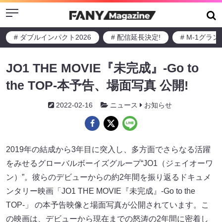
Menu
# ダブルインパクト2026
# 配信延長決定!
# M-1グラ
JO1 THE MOVIE『未完成』-Go to
the TOP-本予告、場⾯写真 公開!
2022-02-16
ニュース
お知らせ
2019年の結成から3年⽬に突⼊し、多⽅⾯でさらなる活躍
をみせるグローバルボーイズグループ“JO1（ジェイオーワ
ン）”。彼らのデビューからの約2年間を振り返るドキュメ
ンタリー映画「JO1 THE MOVIE『未完成』-Go to the
TOP-」 の本予告映像と場⾯写真が公開されています。こ
の映画は、デビューから現在までの怒涛の2年間に密着し