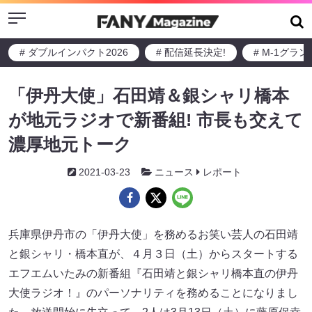
Menu
# ダブルインパクト2026
# 配信延長決定!
# M-1グラ
「伊丹大使」石田靖＆銀シャリ橋本
が地元ラジオで新番組! 市長も交えて
濃厚地元トーク
2021-03-23
ニュース
レポート
兵庫県伊丹市の「伊丹大使」を務めるお笑い芸人の石田靖
と銀シャリ・橋本直が、４月３日（土）からスタートする
エフエムいたみの新番組『石田靖と銀シャリ橋本直の伊丹
大使ラジオ！』のパーソナリティを務めることになりまし