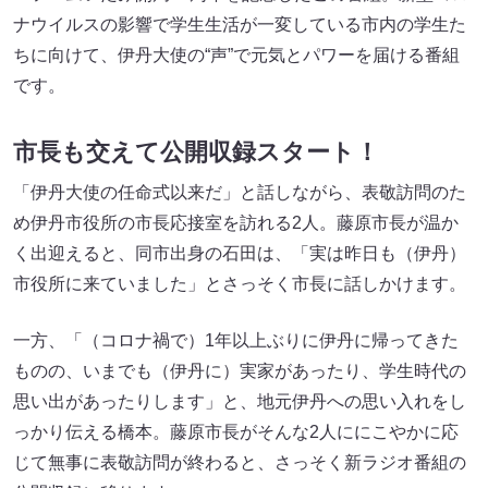
ナウイルスの影響で学生生活が一変している市内の学生た
ちに向けて、伊丹大使の“声”で元気とパワーを届ける番組
です。
市長も交えて公開収録スタート！
「伊丹大使の任命式以来だ」と話しながら、表敬訪問のた
め伊丹市役所の市長応接室を訪れる2人。藤原市長が温か
く出迎えると、同市出身の石田は、「実は昨日も（伊丹）
市役所に来ていました」とさっそく市長に話しかけます。
一方、「（コロナ禍で）1年以上ぶりに伊丹に帰ってきた
ものの、いまでも（伊丹に）実家があったり、学生時代の
思い出があったりします」と、地元伊丹への思い入れをし
っかり伝える橋本。藤原市長がそんな2人ににこやかに応
じて無事に表敬訪問が終わると、さっそく新ラジオ番組の