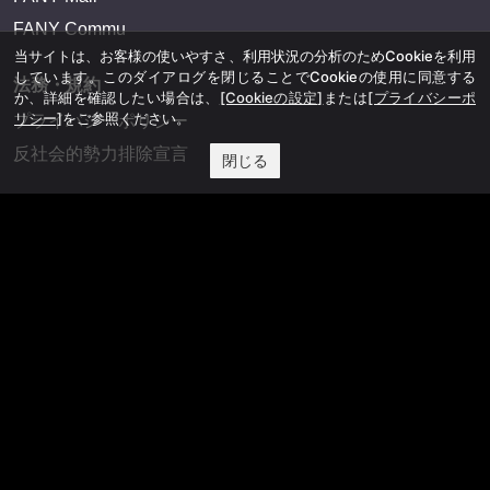
FANY Commu
当サイトは、お客様の使いやすさ、利用状況の分析のためCookieを利用
しています。このダイアログを閉じることでCookieの使用に同意する
法務・規約
か、詳細を確認したい場合は、
[Cookieの設定]
または
[プライバシーポ
リシー]
をご参照ください。
プライバシーポリシー
反社会的勢力排除宣言
閉じる
会社情報
吉本興業株式会社
お問い合わせ
その他
よしもとニュースセンターアーカイブ
©YOSHIMOTO KOGYO, All Rights Reserved.