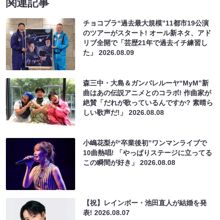
関連記事
チョコプラ“過去最大規模”11都市19公演
のツアーがスタート! オール新ネタ、アド
リブ全開で「芸歴21年で過去イチ練習し
た」
2026.08.09
森三中・大島＆ガンバレルーヤ“MyM”新
曲はあの伝説アニメとのコラボ! 作曲家が
絶賛「だれが歌っているんですか? 素晴ら
しい歌声だ!」
2026.08.08
小嶋花梨が“卒業後初”ワンマンライブで
10曲熱唱! 「やっぱりステージに立ってる
この瞬間が好き」
2026.08.08
【祝】レインボー・池田直人が結婚を発
表!
2026.08.07