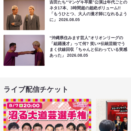
吉田たち“マンゲキ卒業”公演は年代ごとの
ネタ17本、3時間超の超絶ボリューム!!
「もうひとつ、大人の漫才師になれるよう
に」
2026.08.05
“沖縄県住みます芸人”オリオンリーグの
「組踊漫才」って何? 笑い×伝統芸能でう
まく伏線回収「ちゃんと伝わっている実感
あった」
2026.08.05
ライブ配信チケット