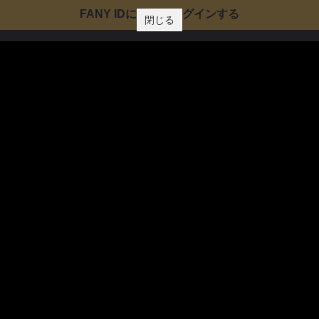
FANY IDに登録・ログインする
閉じる
FANYサービス
FANY
FANY Ticket
FANY Online Ticket
FANY Channel
FANY Crowdfunding
FANY Mall
FANY Commu
法務・規約
プライバシーポリシー
反社会的勢力排除宣言