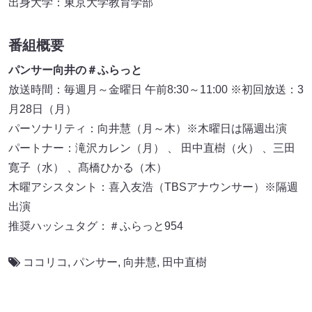
出身大学：東京大学教育学部
番組概要
パンサー向井の＃ふらっと
放送時間：毎週月～金曜日 午前8:30～11:00 ※初回放送：3
月28日（月）
パーソナリティ：向井慧（月～木）※木曜日は隔週出演
パートナー：滝沢カレン（月） 、 田中直樹（火） 、三田
寛子（水） 、髙橋ひかる（木）
木曜アシスタント：喜入友浩（TBSアナウンサー）※隔週
出演
推奨ハッシュタグ：＃ふらっと954
ココリコ
,
パンサー
,
向井慧
,
田中直樹