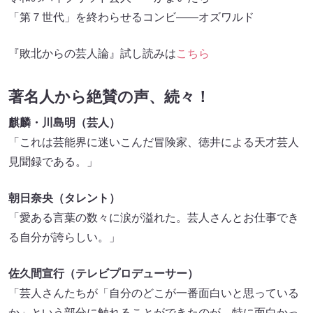
「第７世代」を終わらせるコンビ――オズワルド
『敗北からの芸人論』試し読みは
こちら
著名人から絶賛の声、続々！
麒麟・川島明（芸人）
「これは芸能界に迷いこんだ冒険家、徳井による天才芸人
見聞録である。」
朝日奈央（タレント）
「愛ある言葉の数々に涙が溢れた。芸人さんとお仕事でき
る自分が誇らしい。」
佐久間宣行（テレビプロデューサー）
「芸人さんたちが「自分のどこが一番面白いと思っている
か」という部分に触れることができたのが、特に面白かっ