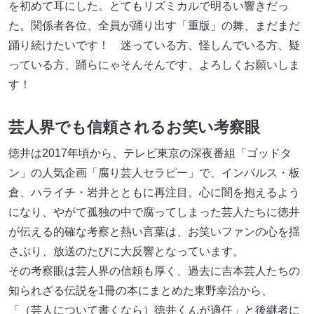
を初めて耳にした。とてもリズミカルで明るい響きだっ
た。関係者各位、全員が踊り出す「重版」の舞、まだまだ
踊り続けたいです！ 迷っている方、怪しんでいる方、疑
っている方、踊らにゃそんそんです、よろしくお願いしま
す！
芸人界でも信頼されるお笑い考察眼
徳井は2017年頃から、テレビ東京の深夜番組「ゴッドタ
ン」の人気企画「腐り芸人セラピー」で、インパルス・板
倉、ハライチ・岩井とともに再注目。心に闇を抱えるよう
になり、やがて孤独の中で腐ってしまった芸人たちに徳井
が伝える的確な考察と熱い言葉は、お笑いファンの心を揺
さぶり、放送のたびに大反響となっています。
その考察眼は芸人界の信頼も厚く、過去に吉本芸人たちの
知られざる伝説を1冊の本にまとめた東野幸治から、
「（芸人について書くなら）徳井くんが適任」と後継者に