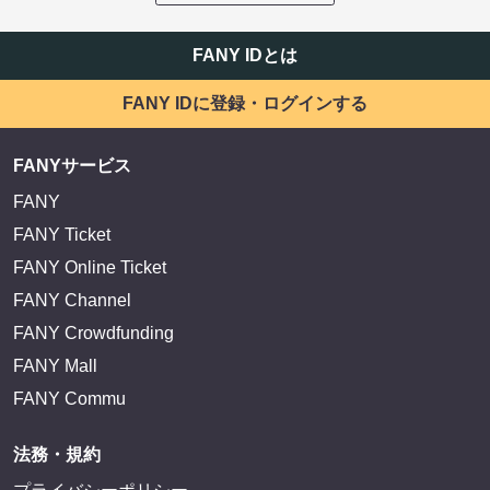
FANY IDとは
FANY IDに登録・ログインする
FANYサービス
FANY
FANY Ticket
FANY Online Ticket
FANY Channel
FANY Crowdfunding
FANY Mall
FANY Commu
法務・規約