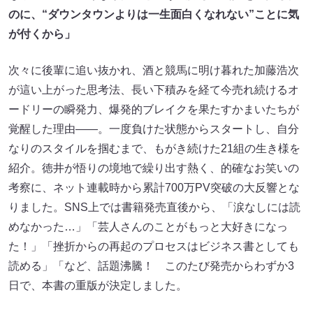
のに、“ダウンタウンよりは一生面白くなれない”ことに気
が付くから」
次々に後輩に追い抜かれ、酒と競馬に明け暮れた加藤浩次
が這い上がった思考法、長い下積みを経て今売れ続けるオ
ードリーの瞬発力、爆発的ブレイクを果たすかまいたちが
覚醒した理由――。一度負けた状態からスタートし、自分
なりのスタイルを掴むまで、もがき続けた21組の生き様を
紹介。徳井が悟りの境地で繰り出す熱く、的確なお笑いの
考察に、ネット連載時から累計700万PV突破の大反響とな
りました。SNS上では書籍発売直後から、「涙なしには読
めなかった…」「芸人さんのことがもっと大好きになっ
た！」「挫折からの再起のプロセスはビジネス書としても
読める」「など、話題沸騰！ このたび発売からわずか3
日で、本書の重版が決定しました。