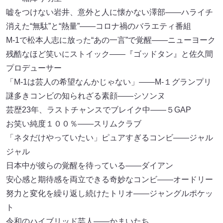
嘘をつけない岩井、意外と人に懐かない澤部――ハライチ
消えた“無駄”と“熱量”――コロナ禍のバラエティ番組
M-1で松本人志に放った“あの一言”で覚醒――ニューヨーク
残酷なほど笑いにストイック――『ゴッドタン』と佐久間
プロデューサー
「M-1は芸人の希望なんかじゃない」――M-１グランプリ
謎多きコンビの知られざる素顔――シソンヌ
芸歴23年、ラストチャンスでブレイク中――５GAP
お笑い純度１００％――スリムクラブ
「ネタだけやっていたい」ピュアすぎるコンビ――ジャル
ジャル
日本中が彼らの覚醒を待っている――ダイアン
安心感と期待感を両立できる奇妙なコンビ――オードリー
努力と変化を繰り返し続けたトリオ――ジャングルポケッ
ト
令和のハイブリッド芸人――かまいたち