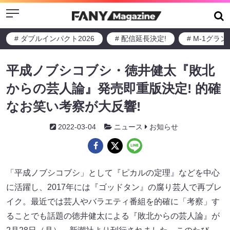
Menu
# ダブルインパクト2026
# 配信延長決定!
# M-1グラ
平成ノブシコブシ・徳井健太『敗北
からの芸人論』発売即重版決定! 的確
なお笑い考察が大反響!
2022-03-04
ニュース
お知らせ
「平成ノブシコブシ」として『ピカルの定理』などを中心
に活躍し、2017年には『ゴッドタン』の腐り芸人で再ブレ
イク。最近では芸人やバラエティ番組を的確に「考察」す
ることでも話題の徳井健太による『敗北からの芸人論』が