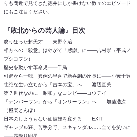
りも間近で見てきた徳井にしか書けない数々のエピソード
にもご注目ください。
『敗北からの芸人論』目次
腐り狂った超天才――東野幸治
相方への「殺意」はやがて「感謝」に――吉村崇（平成ノ
ブシコブシ）
歴史を動かす革命児――千鳥
引退から一転、異例の早さで新喜劇の座長に――小籔千豊
壮絶な生い立ちから「吉本の宝」へ――渡辺直美
第７世代なのに「昭和」なコンビ――コウテイ
「ナンバーワン」から「オンリーワン」へ――加藤浩次
（極楽とんぼ）
日本のしょうもない価値観を変える――EXIT
ギャンブル狂、苦手分野、スキャンダル……全てを笑いに
――霜降り明星