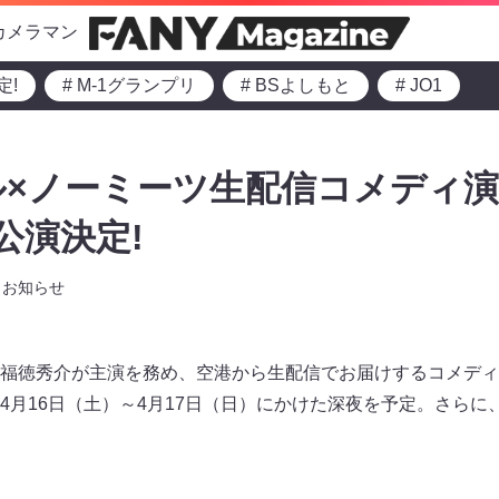
カメラマン
定!
# M-1グランプリ
# BSよしもと
# JO1
×ノーミーツ生配信コメディ演
公演決定!
お知らせ
福徳秀介が主演を務め、空港から生配信でお届けするコメディ
4月16日（土）～4月17日（日）にかけた深夜を予定。さらに