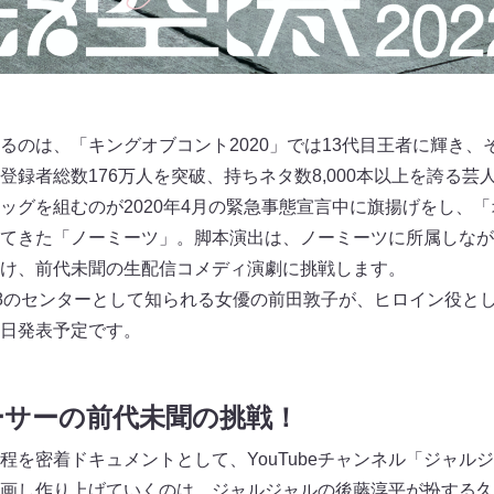
のは、「キングオブコント2020」では13代目王者に輝き、その
登録者総数176万人を突破、持ちネタ数8,000本以上を誇る芸
ッグを組むのが2020年4月の緊急事態宣言中に旗揚げをし、
てきた「ノーミーツ」。脚本演出は、ノーミーツに所属しなが
け、前代未聞の生配信コメディ演劇に挑戦します。
48のセンターとして知られる女優の前田敦子が、ヒロイン役と
日発表予定です。
ーサーの前代未聞の挑戦！
程を密着ドキュメントとして、YouTubeチャンネル「ジャル
画し作り上げていくのは、ジャルジャルの後藤淳平が扮する久