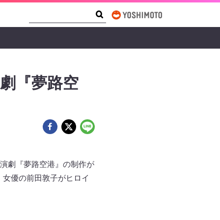
Search Form
Search
劇『夢路空
演劇『夢路空港』の制作が
、女優の前田敦子がヒロイ