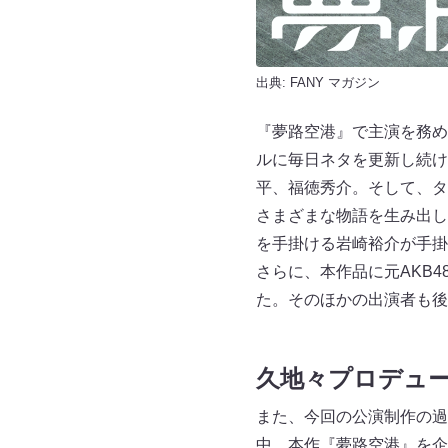
出典:
FANY マガジン
『夢路空港』で主演を務める
ルに毎日ネタを更新し続け
平、福徳秀介。そして、タ
さまざまな物語を生み出し
を手掛ける岩崎裕介が手掛
さらに、本作品に元AKB
た。そのほかの出演者も後
久地々プロデュ
また、今回の公演制作の過
中。本作『夢路空港』を企