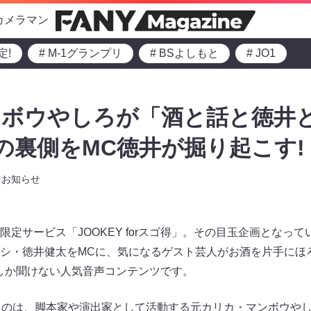
カメラマン
定!
# M-1グランプリ
# BSよしもと
# JO1
ンボウやしろが「酒と話と徳井
退の裏側をMC徳井が掘り起こす!
お知らせ
限定サービス「JOOKEY forスゴ得」。その目玉企画となっ
シ・徳井健太をMCに、気になるゲスト芸人がお酒を片手にほ
得」でしか聞けない人気音声コンテンツです。
るのは、脚本家や演出家として活動する元カリカ・マンボウや