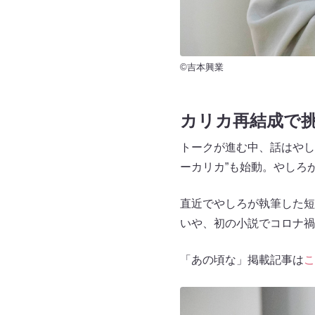
©吉本興業
カリカ再結成で
トークが進む中、話はやし
ーカリカ”も始動。やしろ
直近でやしろが執筆した短
いや、初の小説でコロナ禍
「あの頃な」掲載記事は
こ