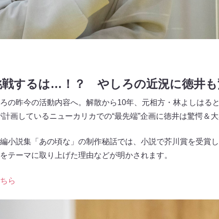
挑戦するは…！？ やしろの近況に徳井も
ろの昨今の活動内容へ。解散から10年、元相方・林よしはると
が計画しているニューカリカでの“最先端”企画に徳井は驚愕＆
編小説集「あの頃な」の制作秘話では、小説で芥川賞を受賞し
をテーマに取り上げた理由などが明かされます。
ちら