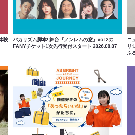
体験
バカリズム脚本! 舞台『ノンレムの窓』vol.2の
ニ
FANYチケット1次先行受付スタート
2026.08.07
リ
ふ