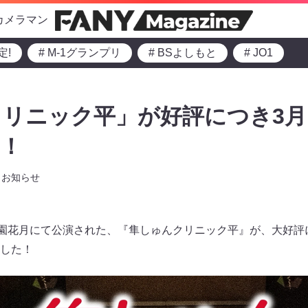
カメラマン
定!
# M-1グランプリ
# BSよしもと
# JO1
リニック平」が好評につき3月1
！
お知らせ
祇園花月にて公演された、『隼しゅんクリニック平』が、大好評に
した！