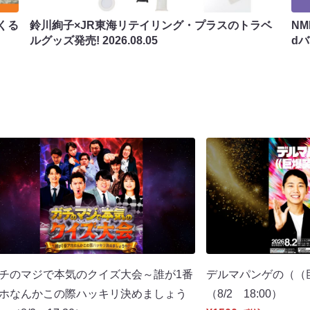
くる
鈴川絢子×JR東海リテイリング・プラスのトラベ
N
ルグッズ発売!
2026.08.05
d
チのマジで本気のクイズ大会～誰が1番
デルマパンゲの（（
ホなんかこの際ハッキリ決めましょう
（8/2 18:00）