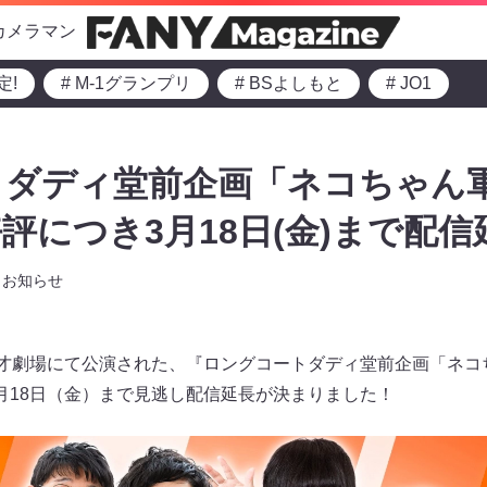
カメラマン
定!
# M-1グランプリ
# BSよしもと
# JO1
ダディ堂前企画「ネコちゃん軍
評につき3月18日(金)まで配
お知らせ
漫才劇場にて公演された、『ロングコートダディ堂前企画「ネコ
月18日（金）まで見逃し配信延長が決まりました！