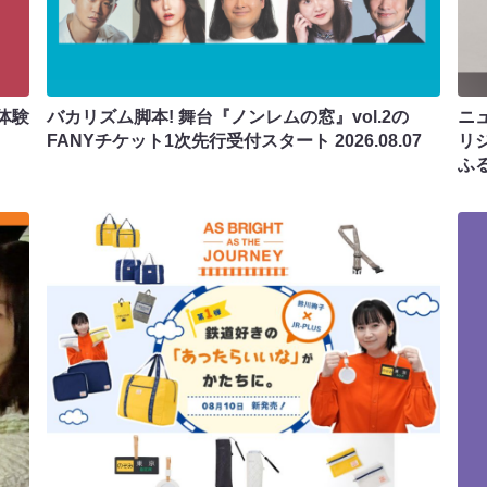
体験
バカリズム脚本! 舞台『ノンレムの窓』vol.2の
ニ
FANYチケット1次先行受付スタート
2026.08.07
リ
ふ