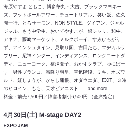
海原やすよ ともこ、博多華丸・大吉、ブラックマヨネー
ズ、フットボールアワー、チュートリアル、笑い飯、佐久
間一行、とろサーモン、NON STYLE、ダイアン、ジャル
ジャル、もう中学生、おいでやすこが、銀シャリ、和牛、
アキナ、藤崎マーケット、ミルクボーイ、すゑひろがり
ず、アインシュタイン、見取り図、吉田たち、マヂカルラ
ブリー、尼神インター、インディアンス、ロングコートダ
ディ、ニューヨーク、横澤夏子、おかずクラブ、ゆにばー
す、男性ブランコ、霜降り明星、空気階段、ミキ、オズワ
ルド、紅しょうが、からし蓮根、オダウエダ、EXIT、３時
のヒロイン、もも、天才ピアニスト and more
料金：前売7,500円／障害者割引6,500円 （全席指定）
4月30日(土) M-stage DAY2
EXPO JAM