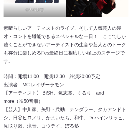
©吉本興業
素晴らしいアーティストのライブ、そして人気芸人の漫
才・コントを堪能できるスペシャルな一日！ ここでしか
聴くことができないアーティストの生音や芸人とのトーク
も存分に楽しめるFes最終日に相応しい極上のステージで
す。
時間：開場11:00 開演12:30 終演20:00予定
出演者：MC レイザーラモン
【アーティスト】 BiSH、氣志團、くるり and
more（※50音順）
【芸人】中川家、矢野・兵動、テンダラー、タカアンドト
シ、日谷ヒロノリ、かまいたち、和牛、Dr.ハインリッヒ、
見取り図、滝音、コウテイ、ぼる塾