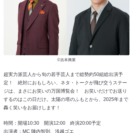
©吉本興業
超実力派芸人から旬の若手芸人まで総勢約50組総出演予
定！ 絶対におもしろい、ネタ・トークが飛び交うステー
ジは、まさにお笑いの万国博覧会！ お笑いだけでお送り
するのはこの日だけ。太陽の塔のふもとから、2025年まで
轟く笑いをお届けします！
時間：開場10:30 開演12:00 終演20:00予定
出演者：MC 陣内智則、浅越ゴエ