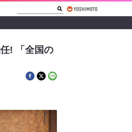
Search Form
Search
! 「全国の