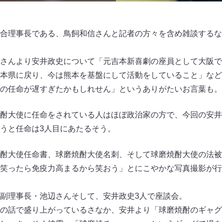
合理事長である、鳥飼和信さんと記者の方々を含め雑談するな
さんより安井政史について「元吉本新喜劇の座員として大阪で
本県に戻り、今は熊本を基盤にして活動をしていること」など
の任命が遅すぎたかもしれせん」というありがたいお言葉も。
酎大使に任命をされている人はほぼ政治家の方で、今回の安井
うと任命は3人目にあたるそう。
酎大使任命書、球磨焼酎大使名刺、そして球磨焼酎大使の法被
笑ったら免疫力高まるから笑おう」とにこやかな写真撮影が行
副理事長・池辺さんそして、安井政史3人で座談会。
の話で盛り上がっているさなか、安井より「球磨焼酎のギャグ