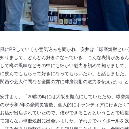
風にPRしていくか意気込みを聞かれ、安井は「球磨焼酎とい
知りまして、どんどん好きになっていき、こんな表情があるん
して樽の風味などその中にも細かい魅力を初めて知りまして、
に飲んでももらって好きになってもらいたい」と話しました。
関西や芸人仲間など全国の方に球磨焼酎の魅力を伝えたい」と
安井より、「20歳の時には大阪を拠点にしていたため、球磨
のが令和2年の豪雨災害後、個人的にボランティアに行きたく
お店が出店されていたので、僕ができることということで応援
て知らない球磨焼酎に出会いました。それまでハイボールを飲
、甘みがあり衝撃のおいしさを知り虜になりました。全国の球