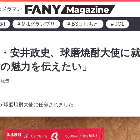
カメラマン
定!
# M-1グランプリ
# BSよしもと
# JO1
・安井政史、球磨焼酎大使に就任
酎の魅力を伝えたい」
報告
史が球磨焼酎大使に任命されました。