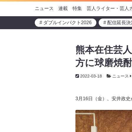
ニュース
連載
特集
芸人ライター・芸人
# ダブルインパクト2026
# 配信延長決
熊本在住芸人
方に球磨焼
2022-03-18
ニュース
3月16日（金）、安井政