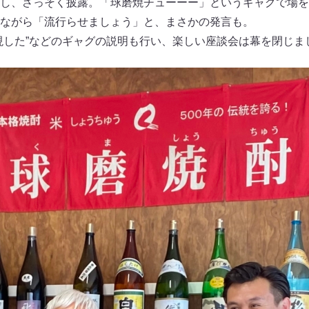
し、さっそく披露。「球磨焼チューーー」というギャグで場を
ながら「流行らせましょう」と、まさかの発言も。
現した”などのギャグの説明も行い、楽しい座談会は幕を閉じま