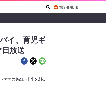
Search Form
Search
バイバイ、育児ギ
7日放送
プ」～ママの笑顔が未来を創る