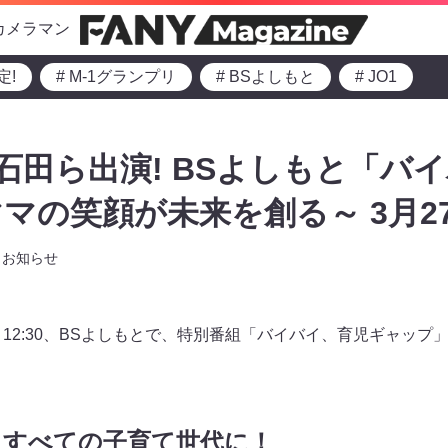
カメラマン
定!
# M-1グランプリ
# BSよしもと
# JO1
LE石田ら出演! BSよしもと「
マの笑顔が未来を創る～ 3月2
お知らせ
00～12:30、BSよしもとで、特別番組「バイバイ、育児ギャッ
るすべての子育て世代に！