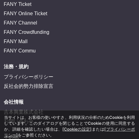
FANY Ticket
FANY Online Ticket
FANY Channel
FANY Crowdfunding
FANY Mall
FANY Commu
法務・規約
プライバシーポリシー
反社会的勢力排除宣言
会社情報
吉本興業株式会社
当サイトは、お客様の使いやすさ、利用状況の分析のためCookieを利用
お問い合わせ
しています。このダイアログを閉じることでCookieの使用に同意する
か、詳細を確認したい場合は、
[Cookieの設定]
または
[プライバシーポ
リシー]
をご参照ください。
その他