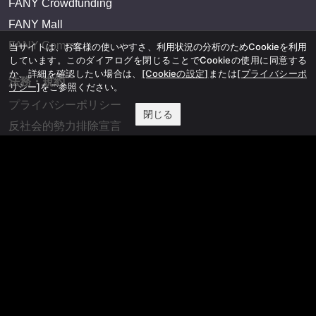
FANY Crowdfunding
FANY Mall
FANY Commu
当サイトは、お客様の使いやすさ、利用状況の分析のためCookieを利用
しています。このダイアログを閉じることでCookieの使用に同意する
か、詳細を確認したい場合は、
[Cookieの設定]
または
[プライバシーポ
法務・規約
リシー]
をご参照ください。
プライバシーポリシー
閉じる
反社会的勢力排除宣言
会社情報
吉本興業株式会社
お問い合わせ
その他
よしもとニュースセンターアーカイブ