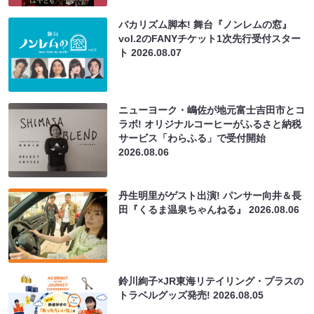
バカリズム脚本! 舞台『ノンレムの窓』
vol.2のFANYチケット1次先行受付スター
ト
2026.08.07
ニューヨーク・嶋佐が地元富士吉田市とコ
ラボ! オリジナルコーヒーがふるさと納税
サービス「わらふる」で受付開始
2026.08.06
丹生明里がゲスト出演! パンサー向井＆長
田『くるま温泉ちゃんねる』
2026.08.06
鈴川絢子×JR東海リテイリング・プラスの
トラベルグッズ発売!
2026.08.05