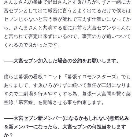
さんまさんの番組で野田さんとすゑひろがりずと一緒に大
宮セブンとして出て厳密に言うとよく出てるだけで僕らは
セブンじゃないと言う事が流れで言えず仕舞いになってか
ら、さんまさんと共演する度にお前ら大宮セブンやもんな
と言われて否定出来ずにいるので、事実の方が追いついて
くれるので良かったです。
――大宮セブン加入した場合の公約をお願いします。
僕らは幕張の看板ユニット『幕張イロモンスターズ』でも
ありまして、すゑひろがりずに続いて兼任が二組になりま
すので二劇場を行きやすくする為、幕張〜大宮間を繋ぐ架
空線「幕宮線」を開通させる事を約束します。
――大宮セブン新メンバー(になるかもしれない)意気込み
＆新メンバーになったら、大宮セブンの何担当をします
か？