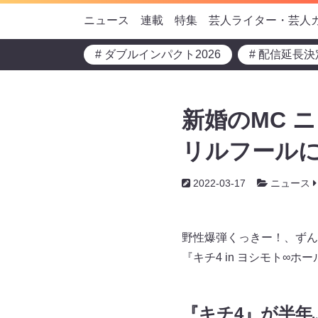
ニュース
連載
特集
芸人ライター・芸人
# ダブルインパクト2026
# 配信延長決
新婚のMC 
リルフールに
2022-03-17
ニュース
野性爆弾くっきー！、ずん
『キチ4 in ヨシモト∞
『キチ4』が半年