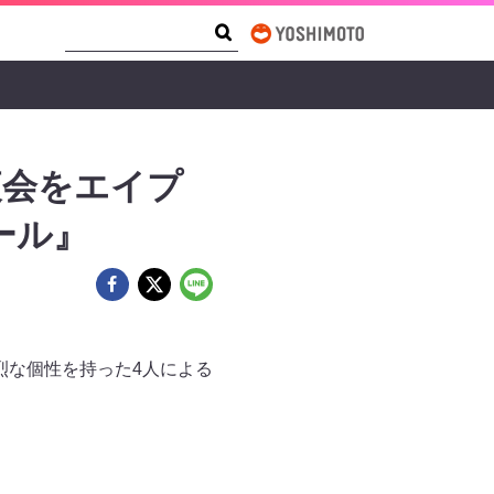
Search Form
Search
夜会をエイプ
ール』
烈な個性を持った4人による