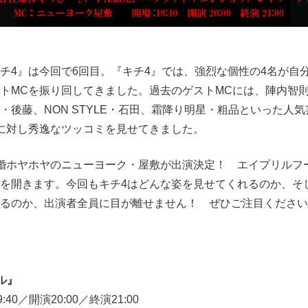
チ4』は今回で6回目。『キチ4』では、強烈な個性の4名が自
トMCを振り回してきました。過去のゲストMCには、陣内智
・後藤、NON STYLE・石田、霜降り明星・粗品といった人
に対し秀逸なツッコミを見せてきました。
婚ホヤホヤのニューヨーク・屋敷が出演決定！ エイプリルフー
を開きます。今回もキチ4はどんな姿を見せてくれるのか、そ
るのか、出演者全員に目が離せません！ ぜひご注目ください
ル』
0／開演20:00／終演21:00