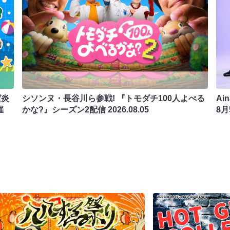
ば炎
シソンヌ・長谷川ら参戦! 『トモダチ100人よべる
Ai
催
かな?』シーズン2配信
2026.08.05
8