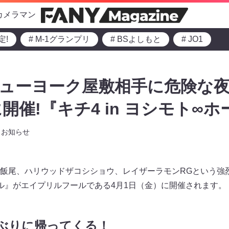
カメラマン
定!
# M-1グランプリ
# BSよしもと
# JO1
ニューヨーク屋敷相手に危険な
開催!『キチ4 in ヨシモト∞ホ
お知らせ
飯尾、ハリウッドザコシショウ、レイザーラモンRGという強
ホール』がエイプリルフールである4月1日（金）に開催されます。
ぶりに帰ってくる！