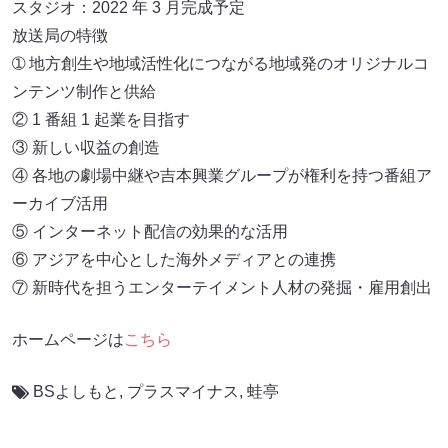
スタジオ：2022 年 3 月完成予定
放送局の特徴
➀ 地方創生や地域活性化につながる地域発のオリジナルコ
ンテンツ制作と供給
② 1 番組 1 起業を目指す
③ 新しい収益の創造
④ 各地の劇場中継や吉本興業グループが権利を持つ番組ア
ーカイブ活用
⑤ インターネット配信の効果的な活用
⑥ アジアを中心とした海外メディアとの連携
⑦ 新時代を担うエンターテイメント人材の発掘・雇用創出
ホームページは
こちら
BSよしもと
,
プラスマイナス
,
蛙亭