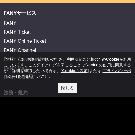
FANYサービス
FANY
FANY Ticket
FANY Online Ticket
FANY Channel
当サイトは、お客様の使いやすさ、利用状況の分析のためCookieを利用
FANY Crowdfunding
しています。このダイアログを閉じることでCookieの使用に同意する
FANY Mall
か、詳細を確認したい場合は、
[Cookieの設定]
または
[プライバシーポ
リシー]
をご参照ください。
FANY Commu
閉じる
法務・規約
プライバシーポリシー
反社会的勢力排除宣言
会社情報