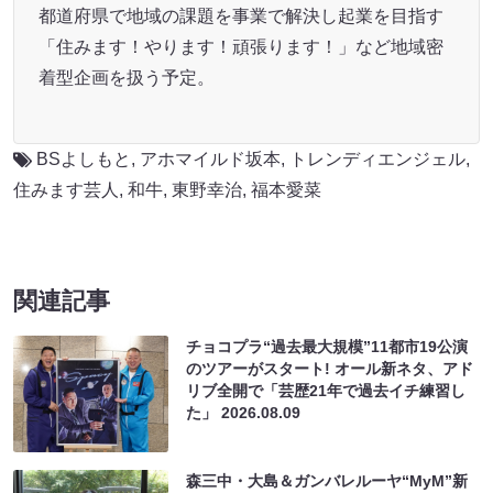
都道府県で地域の課題を事業で解決し起業を目指す
「住みます！やります！頑張ります！」など地域密
着型企画を扱う予定。
BSよしもと
,
アホマイルド坂本
,
トレンディエンジェル
,
住みます芸人
,
和牛
,
東野幸治
,
福本愛菜
関連記事
チョコプラ“過去最大規模”11都市19公演
のツアーがスタート! オール新ネタ、アド
リブ全開で「芸歴21年で過去イチ練習し
た」
2026.08.09
森三中・大島＆ガンバレルーヤ“MyM”新