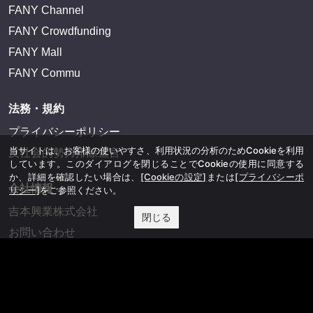
FANY Channel
FANY Crowdfunding
FANY Mall
FANY Commu
法務・規約
プライバシーポリシー
当サイトは、お客様の使いやすさ、利用状況の分析のためCookieを利用
反社会的勢力排除宣言
しています。このダイアログを閉じることでCookieの使用に同意する
か、詳細を確認したい場合は、
[Cookieの設定]
または
[プライバシーポ
会社情報
リシー]
をご参照ください。
吉本興業株式会社
閉じる
お問い合わせ
その他
よしもとニュースセンターアーカイブ