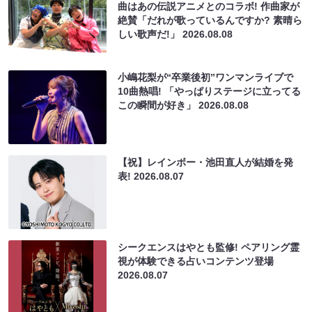
曲はあの伝説アニメとのコラボ! 作曲家が
絶賛「だれが歌っているんですか? 素晴ら
しい歌声だ!」
2026.08.08
小嶋花梨が“卒業後初”ワンマンライブで
10曲熱唱! 「やっぱりステージに立ってる
この瞬間が好き」
2026.08.08
【祝】レインボー・池田直人が結婚を発
表!
2026.08.07
シークエンスはやとも監修! ペアリング霊
視が体験できる占いコンテンツ登場
2026.08.07