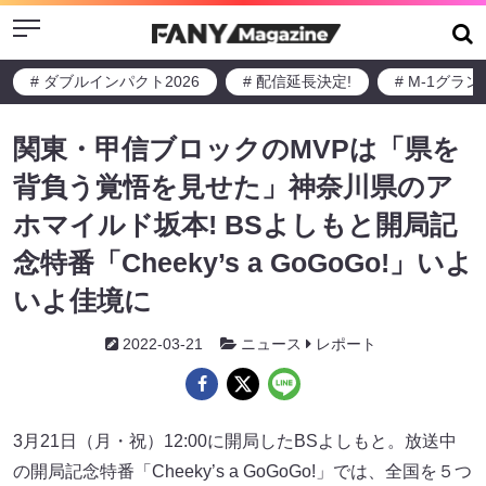
Menu
# ダブルインパクト2026
# 配信延長決定!
# M-1グラ
関東・甲信ブロックのMVPは「県を
背負う覚悟を見せた」神奈川県のア
ホマイルド坂本! BSよしもと開局記
念特番「Cheeky’s a GoGoGo!」いよ
いよ佳境に
2022-03-21
ニュース
レポート
3月21日（月・祝）12:00に開局したBSよしもと。放送中
の開局記念特番「Cheeky’s a GoGoGo!」では、全国を５つ