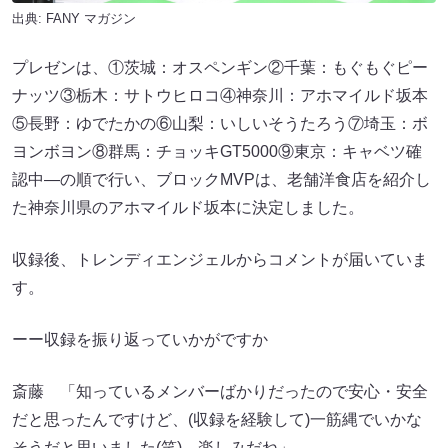
出典:
FANY マガジン
プレゼンは、①茨城：オスペンギン②千葉：もぐもぐピー
ナッツ③栃木：サトウヒロコ④神奈川：アホマイルド坂本
⑤長野：ゆでたかの⑥山梨：いしいそうたろう⑦埼玉：ボ
ヨンボヨン⑧群馬：チョッキGT5000⑨東京：キャベツ確
認中―の順で行い、ブロックMVPは、老舗洋食店を紹介し
た神奈川県のアホマイルド坂本に決定しました。
収録後、トレンディエンジェルからコメントが届いていま
す。
ーー収録を振り返っていかがですか
斎藤 「知っているメンバーばかりだったので安心・安全
だと思ったんですけど、(収録を経験して)一筋縄でいかな
そうだと思いました(笑)。楽しみだね」