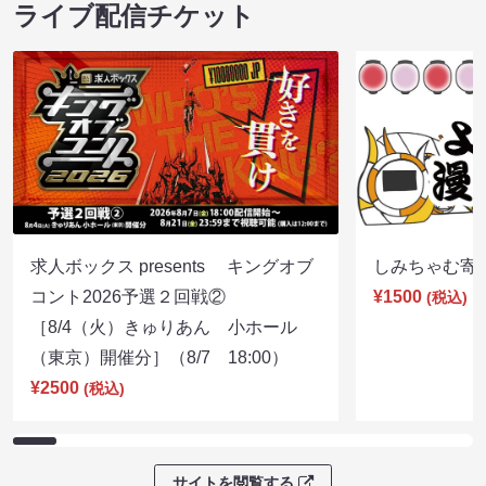
ライブ配信チケット
求人ボックス presents キングオブ
しみちゃむ寄席（
コント2026予選２回戦②
¥1500
(税込)
［8/4（火）きゅりあん 小ホール
（東京）開催分］（8/7 18:00）
¥2500
(税込)
サイトを閲覧する