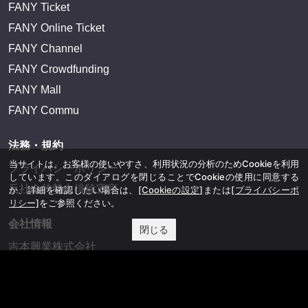
FANY Ticket
FANY Online Ticket
FANY Channel
FANY Crowdfunding
FANY Mall
FANY Commu
法務・規約
当サイトは、お客様の使いやすさ、利用状況の分析のためCookieを利用
プライバシーポリシー
しています。このダイアログを閉じることでCookieの使用に同意する
反社会的勢力排除宣言
か、詳細を確認したい場合は、
[Cookieの設定]
または
[プライバシーポ
リシー]
をご参照ください。
会社情報
閉じる
吉本興業株式会社
お問い合わせ
その他