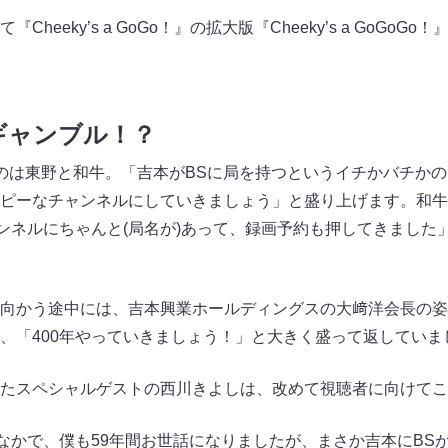
heeky’s a GoGo！』の拡大版『Cheeky’s a GoGo
ギャンブル！？
のは東野と和牛。「吉本がBSに局を持つというイチかバチか
ピーなチャンネルにしていきましょう」と盛り上げます。和牛
ャンネルにちゃんと(局名が)あって、録画予約も押してきました
向かう途中には、吉本興業ホールディングスの大﨑洋会長の姿
、「400年やっていきましょう！」と大きく盛って返していま
たスペシャルゲストの西川きよしは、改めて視聴者に向けてこ
のなかで、僕も59年間お世話になりましたが、まさか吉本にBS