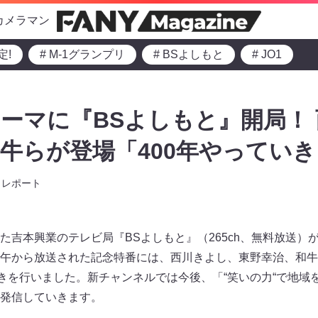
カメラマン
定!
# M-1グランプリ
# BSよしもと
# JO1
テーマに『BSよしもと』開局！
牛らが登場「400年やってい
レポート
吉本興業のテレビ局『BSよしもと』（265ch、無料放送）が
午から放送された記念特番には、西川きよし、東野幸治、和牛(
きを行いました。新チャンネルでは今後、「“笑いの力“で地域
発信していきます。