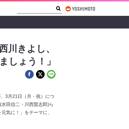
Search Form
Search
 西川きよし、
きましょう！」
、3月21日（月・祝）につ
水田信二・川西賢志郎)ら
を元気に！」をテーマに、