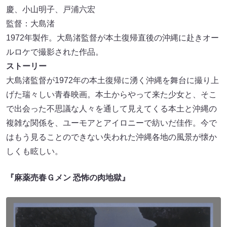
慶、小山明子、戸浦六宏
監督：大島渚
1972年製作。大島渚監督が本土復帰直後の沖縄に赴きオー
ルロケで撮影された作品。
ストーリー
大島渚監督が1972年の本土復帰に湧く沖縄を舞台に撮り上
げた瑞々しい青春映画。本土からやって来た少女と、そこ
で出会った不思議な人々を通して見えてくる本土と沖縄の
複雑な関係を、ユーモアとアイロニーで紡いだ佳作。今で
はもう見ることのできない失われた沖縄各地の風景が懐か
しくも眩しい。
『麻薬売春Ｇメン 恐怖の肉地獄』