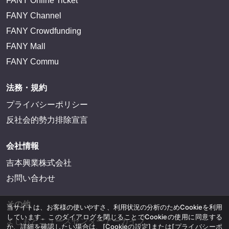
FANY Online Ticket
FANY Channel
FANY Crowdfunding
FANY Mall
FANY Commu
法務・規約
プライバシーポリシー
反社会的勢力排除宣言
会社情報
吉本興業株式会社
お問い合わせ
その他
当サイトは、お客様の使いやすさ、利用状況の分析のためCookieを利用
しています。このダイアログを閉じることでCookieの使用に同意する
よしもとニュースセンターアーカイブ
か、詳細を確認したい場合は、
[Cookieの設定]
または
[プライバシーポ