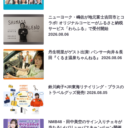
ニューヨーク・嶋佐が地元富士吉田市とコ
ラボ! オリジナルコーヒーがふるさと納税
サービス「わらふる」で受付開始
2026.08.06
丹生明里がゲスト出演! パンサー向井＆長
田『くるま温泉ちゃんねる』
2026.08.06
鈴川絢子×JR東海リテイリング・プラスの
トラベルグッズ発売!
2026.08.05
NMB48・田中美空のサイン入りチェキが
当たる! dバリューパスキャンペーン開催