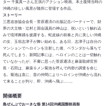
ター 千葉真一さん主演のアクション映画。本土復帰当時の
沖縄の珍しい風景が随所に登場する作品。
ストーリー
三悪追放協会会長・菅原通済の出版記念パーティーで、財
界の大立物・辻村と国会議員の神山は、祝いという触れ込
みで琉球舞踊を披露する。蛇皮線の前奏と共に美しい沖縄
の女、玉垣志津子が舞い始める。ある日、志津子は自分の
マンションでヘロインを注射した後、ベランダから落ちて
死んでしまう。新聞記事には、ヘロインのことは一切触れ
ていなかったが、不審に思った菅原通済と麻薬取締官所
長・石田は、麻薬Ｇメン菊池を呼んで内密の調査を命じ
る。菊池は直に、昔の仲間によりヘロインが沖縄から流れ
て来ることが判り、即、沖縄へ飛ぶ……。
開催概要
島ぜんぶでおーきな祭 第14回沖縄国際映画祭