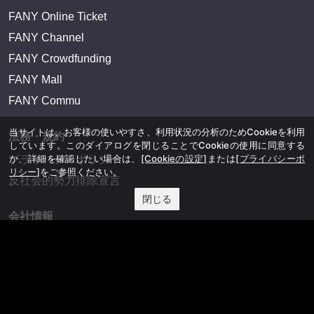
FANY Online Ticket
FANY Channel
FANY Crowdfunding
FANY Mall
FANY Commu
当サイトは、お客様の使いやすさ、利用状況の分析のためCookieを利用
法務・規約
しています。このダイアログを閉じることでCookieの使用に同意する
か、詳細を確認したい場合は、
[Cookieの設定]
または
[プライバシーポ
プライバシーポリシー
リシー]
をご参照ください。
反社会的勢力排除宣言
閉じる
会社情報
吉本興業株式会社
お問い合わせ
その他