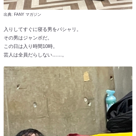
出典:
FANY マガジン
入りしてすぐに寝る男をパシャリ。
その男はジャンボだ。
この日は入り時間10時。
芸人は全員だらしない……。