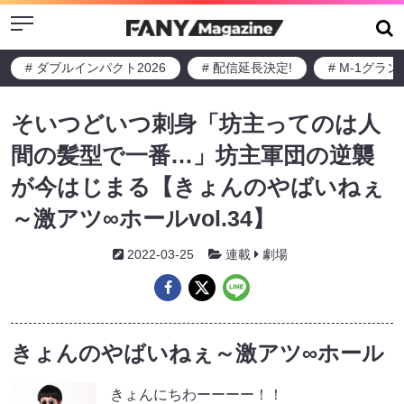
Menu
# ダブルインパクト2026
# 配信延長決定!
# M-1グラ
そいつどいつ刺身「坊主ってのは人
間の髪型で一番…」坊主軍団の逆襲
が今はじまる【きょんのやばいねぇ
～激アツ∞ホールvol.34】
2022-03-25
連載
劇場
きょんのやばいねぇ～激アツ∞ホール
きょんにちわーーーー！！