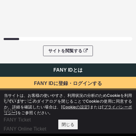
サイトを閲覧する
FANY IDとは
FANY IDに登録・ログインする
当サイトは、お客様の使いやすさ、利用状況の分析のためCookieを利用
FANYサービス
しています。このダイアログを閉じることでCookieの使用に同意する
か、詳細を確認したい場合は、
[Cookieの設定]
または
[プライバシーポ
FANY
リシー]
をご参照ください。
FANY Ticket
閉じる
FANY Online Ticket