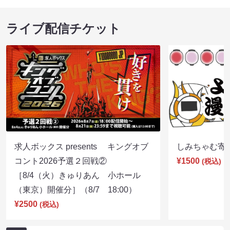
ライブ配信チケット
求人ボックス presents キングオブ
しみちゃむ寄席（
コント2026予選２回戦②
¥1500
(税込)
［8/4（火）きゅりあん 小ホール
（東京）開催分］（8/7 18:00）
¥2500
(税込)