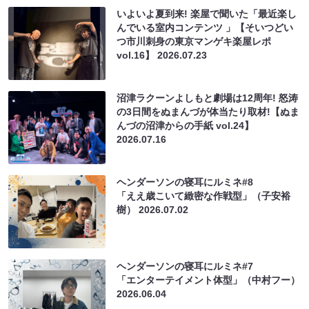
いよいよ夏到来! 楽屋で聞いた「最近楽し
んでいる室内コンテンツ 」【そいつどい
つ市川刺身の東京マンゲキ楽屋レポ
vol.16】
2026.07.23
沼津ラクーンよしもと劇場は12周年! 怒涛
の3日間をぬまんづが体当たり取材!【ぬま
んづの沼津からの手紙 vol.24】
2026.07.16
ヘンダーソンの寝耳にルミネ#8
「ええ歳こいて緻密な作戦型」（子安裕
樹）
2026.07.02
ヘンダーソンの寝耳にルミネ#7
「エンターテイメント体型」（中村フー）
2026.06.04