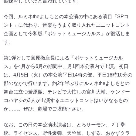
鍛錬をしていたと言われています。
今回、ルミネtheよしもとの本公演の中にある演目「SPコ
ント」に代わり、音楽をうまく取り入れたユニットコント
企画として令和版「ポケットミュージカルス」が復活しま
す。
第1弾として蛍原徹座長による『ポケットミュージカル
ス』を4月から6月の期間中、月1回本公演内で上演。初日
は、4月5日（火）の本公演平日14時の部、平日16時10分の
部のなかで行います。約2年半ぶりにルミネtheよしもとの
舞台に立つ蛍原徹、テレビで大忙しの宮川大輔、ケンドー
コバヤシの3人が出演するユニットコントはいかなるもの
か……。ぜひ、劇場でご堪能下さい。
なお、この日の本公演出演者は、とろサーモン、２丁拳
銃、ライセンス、野性爆弾、天竺鼠、しずる、おかずクラ