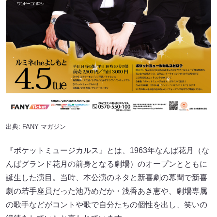
出典:
FANY マガジン
『ポケットミュージカルス』とは、1963年なんば花月（な
んばグランド花月の前身となる劇場）のオープンとともに
誕生した演目。当時、本公演のネタと新喜劇の幕間で新喜
劇の若手座員だった池乃めだか・浅香あき恵や、劇場専属
の歌手などがコントや歌で自分たちの個性を出し、笑いの