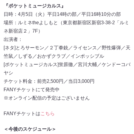
『ポケットミュージカルス』
日時：4月5日（火）平日14時の部／平日16時10分の部
場所：ルミネtheよしもと（東京都新宿区新宿3-38-2「ルミ
ネ新宿店２」7F）
出演者：
[ネタ]とろサーモン／２丁拳銃／ライセンス／野性爆弾／天
竺鼠／しずる／おかずクラブ／インポッシブル
[ポケットミュージカルス]蛍原徹／宮川大輔／ケンドーコバ
ヤシ
チケット料金：前売2,500円／当日3,000円
FANYチケットにて発売中
※オンライン配信の予定はございません
FANYチケットは
こちら
＜今後のスケジュール＞