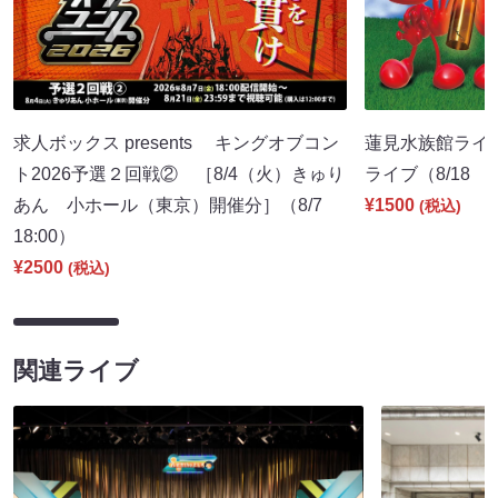
求人ボックス presents キングオブコン
蓮見水族館ライブ
ト2026予選２回戦② ［8/4（火）きゅり
ライブ（8/18 1
あん 小ホール（東京）開催分］（8/7
¥1500
(税込)
18:00）
¥2500
(税込)
関連ライブ