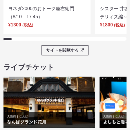
ヨネダ2000のおトーク座右衛門
シスター 井坂
（8/10 17:45）
テリィズ編～（8
¥1300
¥1800
(税込)
(税込)
サイトを閲覧する
ライブチケット