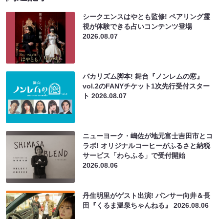
シークエンスはやとも監修! ペアリング霊
視が体験できる占いコンテンツ登場
2026.08.07
バカリズム脚本! 舞台『ノンレムの窓』
vol.2のFANYチケット1次先行受付スター
ト
2026.08.07
ニューヨーク・嶋佐が地元富士吉田市とコ
ラボ! オリジナルコーヒーがふるさと納税
サービス「わらふる」で受付開始
2026.08.06
丹生明里がゲスト出演! パンサー向井＆長
田『くるま温泉ちゃんねる』
2026.08.06