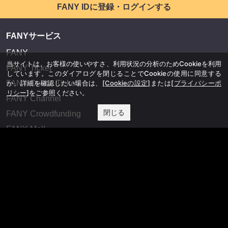
FANY IDに登録・ログインする
FANYサービス
FANY
当サイトは、お客様の使いやすさ、利用状況の分析のためCookieを利用
FANY Ticket
しています。このダイアログを閉じることでCookieの使用に同意する
か、詳細を確認したい場合は、
[Cookieの設定]
または
[プライバシーポ
FANY Online Ticket
リシー]
をご参照ください。
FANY Channel
閉じる
FANY Crowdfunding
FANY Mall
FANY Commu
法務・規約
プライバシーポリシー
反社会的勢力排除宣言