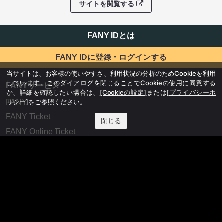
サイトを閲覧する
FANY IDとは
FANY IDに登録・ログインする
当サイトは、お客様の使いやすさ、利用状況の分析のためCookieを利用
しています。このダイアログを閉じることでCookieの使用に同意する
FANYサービス
か、詳細を確認したい場合は、
[Cookieの設定]
または
[プライバシーポ
リシー]
をご参照ください。
FANY
FANY Ticket
閉じる
FANY Online Ticket
FANY Channel
FANY Crowdfunding
FANY Mall
FANY Commu
法務・規約