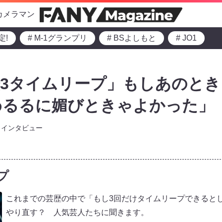
カメラマン
定!
# M-1グランプリ
# BSよしもと
# JO1
3タイムリープ」もしあのと
めるるに媚びときゃよかった」
インタビュー
プ
これまでの芸歴の中で「もし3回だけタイムリープできると
やり直す？ 人気芸人たちに聞きます。