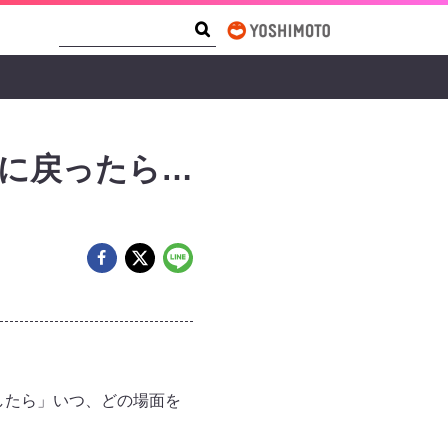
Search Form
Search
きに戻ったら…
したら」いつ、どの場面を